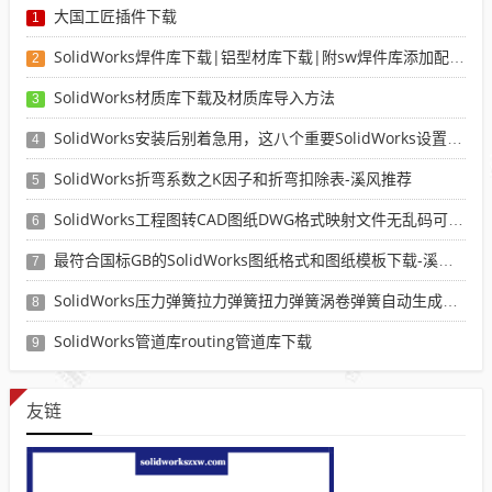
大国工匠插件下载
1
SolidWorks焊件库下载|铝型材库下载|附sw焊件库添加配置使用教程
2
SolidWorks材质库下载及材质库导入方法
3
SolidWorks安装后别着急用，这八个重要SolidWorks设置可以提高你的画图效率
4
SolidWorks折弯系数之K因子和折弯扣除表-溪风推荐
5
SolidWorks工程图转CAD图纸DWG格式映射文件无乱码可分层-溪风亲测推荐
6
最符合国标GB的SolidWorks图纸格式和图纸模板下载-溪风专用版
7
SolidWorks压力弹簧拉力弹簧扭力弹簧涡卷弹簧自动生成宏程序下载
8
SolidWorks管道库routing管道库下载
9
友链