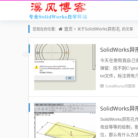
首页
SolidWorks异形孔
您现在的位置：
关于
的文章
SolidWork
今天在使用我自己安装
弹窗：找不到C:\program 
txt文件，标注将有
SolidWorks问题库
SolidWork
SolidWork
攻丝等等的绘制，那
位，那么有什么方法