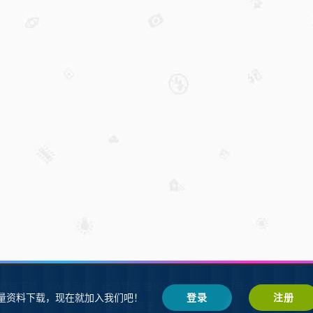
W教程下载
SW练习题
会员登录
鲁ICP备2021002287号-1鲁公网安备 37
量资料下载，现在就加入我们吧！
登录
注册
SW自学网
Z-BlogPHP
基于
搭建