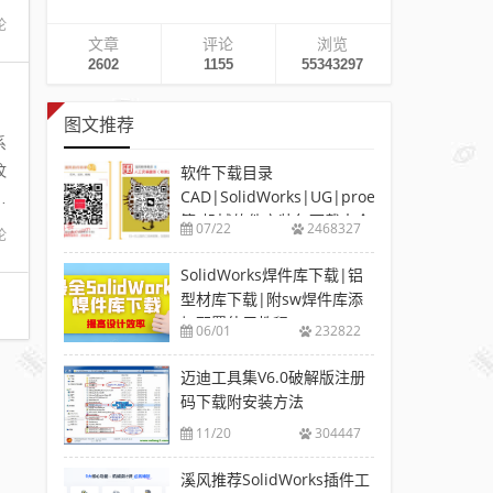
论
文章
评论
浏览
2602
1155
55343297
图文推荐
系
纹
软件下载目录
CAD|SolidWorks|UG|proe
加
等-机械软件安装包下载大全
07/22
2468327
论
SolidWorks焊件库下载|铝
型材库下载|附sw焊件库添
加配置使用教程
06/01
232822
迈迪工具集V6.0破解版注册
码下载附安装方法
11/20
304447
溪风推荐SolidWorks插件工