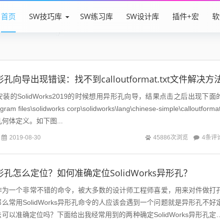
首页
SW技巧库
SW练习库
SW设计库
插件+宏
软
s异形孔向导出现错误：找不到calloutformat.txt文件解决方
的SolidWorks2019的时候想用异形孔向导，结果点击之后出现下面
files\solidworks corp\solidworks\lang\chinese-simple\calloutformat
几何体定义。如下图...
4条评
2019-08-30
45886次浏览
s异形孔怎么定位？如何准确定位SolidWorks异形孔？
s异形孔作为一个非常不错的命令，被大多数的设计师工程师喜爱，用来对件做打
么常用SolidWorks异形孔命令的人应该会遇到一个问题就是异形孔不好
可以准确定位吗？下面给出我经常用到的两种确定SolidWorks异形孔定