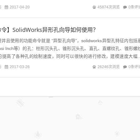
先绘...
巧
0条评
2017-04-20
45874次浏览
ks命令】SolidWorks异形孔向导如何使用？
个重要并且使用的功能命令就是 “异型孔向导”，solidworks异型孔特征内包括
nsi Inch等）的孔：柱形沉头孔、锥形沉头孔、直孔、直螺纹孔、锥形螺
的提高了各种孔的绘制速度，同时可以很快的进行修改，建模速度大幅
巧
0条评
2017-03-26
26246次浏览