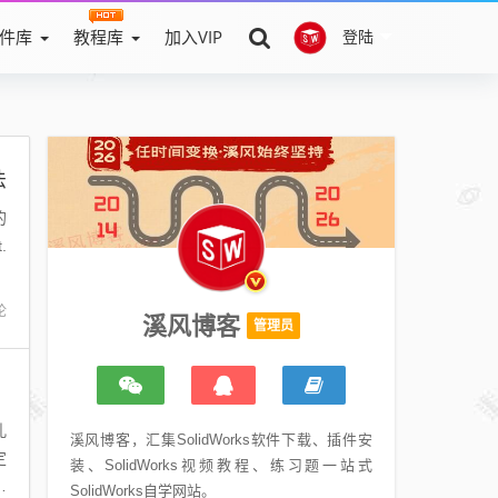
件库
教程库
加入VIP
登陆
法
的
.
论
溪风博客
管理员
孔
溪风博客，汇集SolidWorks软件下载、插件安
定
装、SolidWorks视频教程、练习题一站式
位
SolidWorks自学网站。