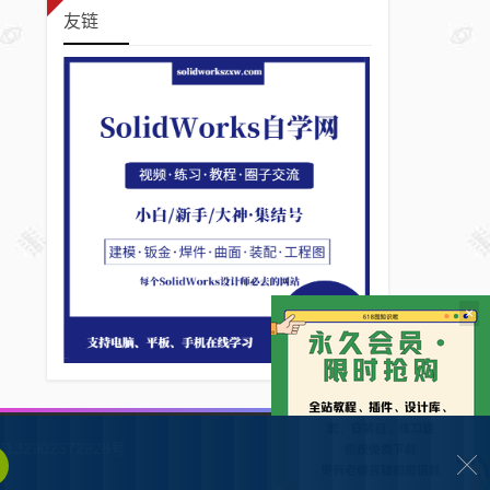
友链
×
132902372928号