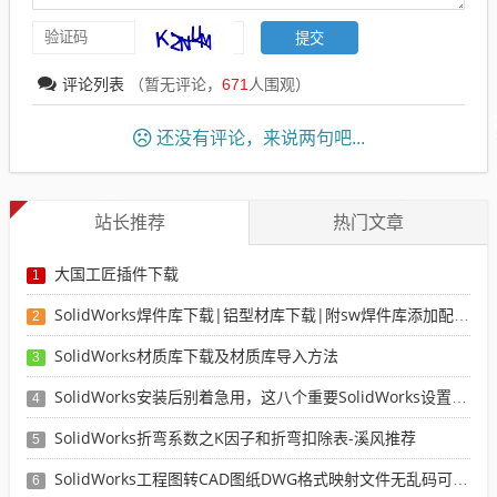
评论列表
（暂无评论，
671
人围观）
还没有评论，来说两句吧...
站长推荐
热门文章
大国工匠插件下载
1
SolidWorks焊件库下载|铝型材库下载|附sw焊件库添加配置使用教程
2
SolidWorks材质库下载及材质库导入方法
3
SolidWorks安装后别着急用，这八个重要SolidWorks设置可以提高你的画图效率
4
SolidWorks折弯系数之K因子和折弯扣除表-溪风推荐
5
SolidWorks工程图转CAD图纸DWG格式映射文件无乱码可分层-溪风亲测推荐
6