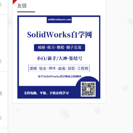
论
友链
论
到
，
论