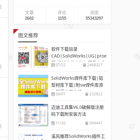
论
文章
评论
浏览
2602
1155
55343297
图文推荐
软件下载目录
CAD|SolidWorks|UG|proe
等-机械软件安装包下载大全
07/22
2468327
论
SolidWorks焊件库下载|铝
型材库下载|附sw焊件库添
加配置使用教程
06/01
232822
迈迪工具集V6.0破解版注册
码下载附安装方法
11/20
304447
论
溪风推荐SolidWorks插件工