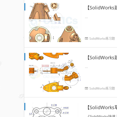
【SolidWo
...
SolidWorks练习题
【SolidWo
...
SolidWorks练习题
【SolidWo
《SolidWorks快