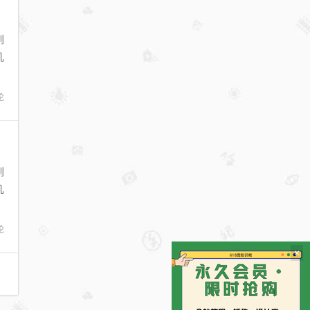
到
几
论
到
几
论
×