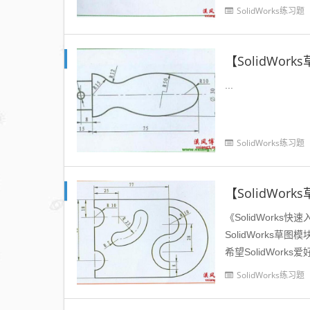
SolidWorks练习题
【SolidWo
...
SolidWorks练习题
【SolidWo
《SolidWorks
SolidWork
希望SolidWorks
SolidWorks练习题