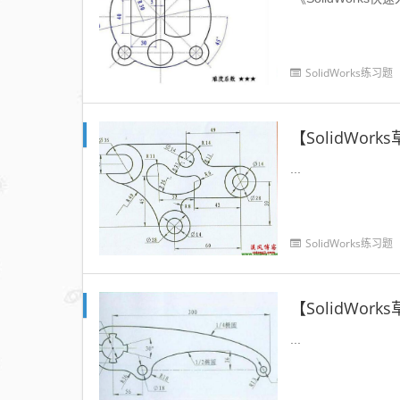
SolidWorks练习题
【SolidWo
...
SolidWorks练习题
【SolidWo
...