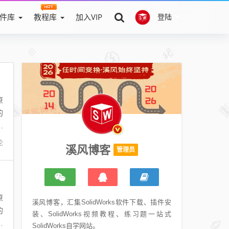
件库
教程库
加入VIP
登陆
原
的
特
论
溪风博客
管理员
原
溪风博客，汇集SolidWorks软件下载、插件安
的
装、SolidWorks视频教程、练习题一站式
特
SolidWorks自学网站。