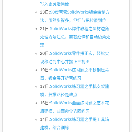
写入更灵活简便
90度弯管SolidWorks钣金绘制方
23日:
法，虽然步骤多，但细节把控很到位
SolidWorks焊件教程之型材边角
21日:
处理方法汇总，剪裁延伸和自动边角处
理
SolidWorks零件摆正宏，轻松实
20日:
现移动到中心并摆正三视图
SolidWorks练习题之不锈钢压蒜
19日:
器，钣金展开折弯练习
SolidWorks练习题之手机支架建
17日:
模，扫描路径是难点
SolidWorks曲面练习题之艺术花
16日:
瓶建模，曲面命令巩固练习
SolidWorks练习题之手提工具箱
14日:
建模，综合训练