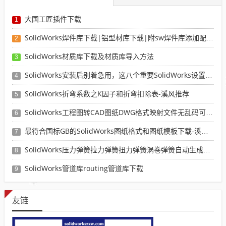
大国工匠插件下载
1
SolidWorks焊件库下载|铝型材库下载|附sw焊件库添加配置使用教程
2
SolidWorks材质库下载及材质库导入方法
3
SolidWorks安装后别着急用，这八个重要SolidWorks设置可以提高你的画图效率
4
SolidWorks折弯系数之K因子和折弯扣除表-溪风推荐
5
SolidWorks工程图转CAD图纸DWG格式映射文件无乱码可分层-溪风亲测推荐
6
最符合国标GB的SolidWorks图纸格式和图纸模板下载-溪风专用版
7
SolidWorks压力弹簧拉力弹簧扭力弹簧涡卷弹簧自动生成宏程序下载
8
SolidWorks管道库routing管道库下载
9
友链