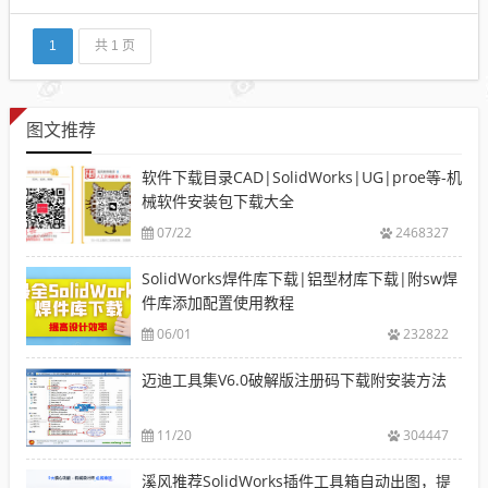
果说你不知道什么是office,小编告诉你word、excel
l、ppt你就明白了，他们统称office办公软件，今天给
大家分享一套高清的word视频...
1
共 1 页
图文推荐
软件下载目录CAD|SolidWorks|UG|proe等-机
械软件安装包下载大全
07/22
2468327
SolidWorks焊件库下载|铝型材库下载|附sw焊
件库添加配置使用教程
06/01
232822
迈迪工具集V6.0破解版注册码下载附安装方法
11/20
304447
溪风推荐SolidWorks插件工具箱自动出图，提