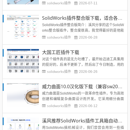
solidworks插件
2026-07-11
SolidWorks插件整合版下载，适合各个版本SolidWorks
SolidWorks插件整合版简介：溪风分享的这个SolidW
orks整合版插件，整合度很高，我觉得最好的是他能
生成带参数特征的模型，而且适合SolidWorks各个版
solidworks插件
2026-06-28
本使用，原理是生成宏程序，然后再SolidWorks里面
执行宏建模。插件整合了21个插件，包含了设计中常
大国工匠插件下载
用的三益精密、怡合达、米思米...
对这个插件真的是无力吐槽了，最开始迈迪工具集用
的挺好的，后来不更新了，然后出了今日制造，用的
还行又收费了，接着出了个大工程师，以为会消停消
solidworks插件
2026-06-26
停，结果大工程师也服务器断开了，插件无法更新使
用了，截止目前，最新的插件叫大国工匠。还是原来
威力曲面10.0汉化版下载（兼容sw2020-2025）
的配方，还是原来的界面，还是原来的操作流程，只
是名字改成了大国工匠。大...
威力曲面是SolidWorks的一款革命性插件，专为高效
创建和编辑复杂曲面设计而开发。它采用细分曲面
（Sub-D）建模技术，允许用户通过草图命令或基本
solidworks插件
2026-06-12
几何体（如立方体、圆柱体）直接生成高自由度曲
面，无需传统繁琐的曲面修补流程。其特色包括动态
溪风推荐SolidWorks插件工具箱自动出图，提高设计效率
推拉编辑、实时网格调整、精准约束控制，并能将模
型转换为A级曲...
用SolidWorks搞机械设计，我们尝尝会用到一些插