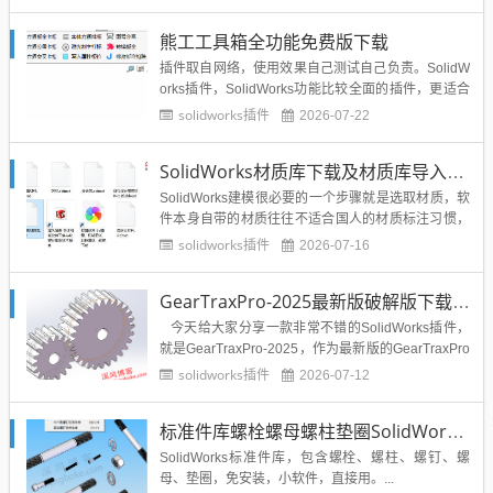
要放在桌面。...
熊工工具箱全功能免费版下载
插件取自网络，使用效果自己测试自己负责。SolidW
orks插件，SolidWorks功能比较全面的插件，更适合
钣金设计师的插件。...
solidworks插件
2026-07-22
SolidWorks材质库下载及材质库导入方法
SolidWorks建模很必要的一个步骤就是选取材质，软
件本身自带的材质往往不适合国人的材质标注习惯，
所以总结整理的SolidWorks材质库，提供给博友们下
solidworks插件
2026-07-16
载使用。...
GearTraxPro-2025最新版破解版下载，免注册免破解直接用SolidWorks齿轮/链轮/带轮插件
今天给大家分享一款非常不错的SolidWorks插件，
就是GearTraxPro-2025，作为最新版的GearTraxPro
-2025，也是非常的好用，下载安装直接用，无需注
solidworks插件
2026-07-12
册破解。 GearTrax是款适用于齿轮设计师们使用
的齿轮...
标准件库螺栓螺母螺柱垫圈SolidWorks标准件插件
SolidWorks标准件库，包含螺栓、螺柱、螺钉、螺
母、垫圈，免安装，小软件，直接用。...