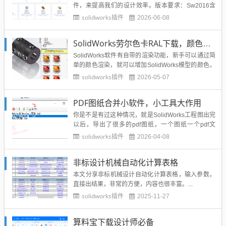
件，来提高我们的设计效率。版本要求：Sw2016含
以上...
solidworks插件
2026-06-08
SolidWorks劳尔色卡RAL下载，颜色渲染必备工具
SolidWorks软件有自带的渲染功能，新手可以通过简
单的颜色渲染，就可以增加SolidWorks模型的颜色，
不同零件的颜色，可以增加产品每个零件的辨识度，
solidworks插件
2026-05-07
增加一种高逼格感觉，不再全是统一的默认色，非常
单调。SolidWorks本身的颜色非常的有限，这里溪风
PDF图纸合并小软件，小工具大作用
博客给大家分享比较知名的劳尔卡色，颜色丰...
你是不是有过这种情况，就是SolidWorks工程图出完
以后，导出了很多的pdf图纸，一个图纸一个pdf文
件，导致文件夹有点多有点臃肿，最重要的是，发给
solidworks插件
2026-04-08
别人的时候，生怕漏发一张图纸，导致生产问题。那
么今天分享的这个小工具就非常的实用，可以轻松的
非标设计机械自动化计算表格
实现多个PDF图纸合并成一个pdf文件！软件介绍：P
DF...
本文分享非标机械设计自动化计算表格，输入参数，
直接出结果，非常的方便，内容也很丰富。...
solidworks插件
2025-11-27
算料宝下载设计师必备