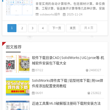
非常实用的自动计算软件。包括钢材计算，单位换
算、工程计算、钣金展开计算等等几百种计算。安装
时请退出杀毒软件 。...
solidworks插件
2025-11-24
2
3
4
下一页
末页
1
共 4 页
图文推荐
软件下载目录CAD|SolidWorks|UG|proe等-机
械软件安装包下载大全
07/22
2468327
SolidWorks焊件库下载|铝型材库下载|附sw焊
件库添加配置使用教程
06/01
232822
迈迪工具集V6.0破解版注册码下载附安装方法