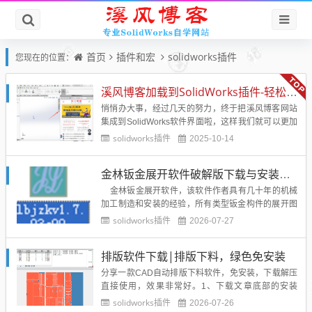
首页
插件和宏
solidworks插件
您现在的位置：
溪风博客加载到SolidWorks插件-轻松学习和浏览
悄悄办大事，经过几天的努力，终于把溪风博客网站
集成到SolidWorks软件界面啦，这样我们就可以更加
轻松的访问网站啦，先展示效果：我们把溪风博客-专
solidworks插件
2025-10-14
业SolidWorks自学网站，集成到SolidWorks任务窗格
当中，可以随任务窗格宽窄自动变化界面，UI体验更
金林钣金展开软件破解版下载与安装使用教程
好。...
金林钣金展开软件，该软件作者具有几十年的机械
加工制造和安装的经验，所有类型钣金构件的展开图
都经过实践的检验，能够保证钣金构件的准确加工。
solidworks插件
2026-07-27
本软件汇集了7大类170多种常见的钣金构件和290多
幅展开图，有圆管、圆锥管类型的弯头、三通以及各
排版软件下载|排版下料，绿色免安装
种相交构件，还有矩形、方圆接头、球罐、...
分享一款CAD自动排版下料软件，免安装，下载解压
直接使用，效果非常好。1、下载文章底部的安装
包，解压以后我们把安装包移动到C盘或或D盘等，不
solidworks插件
2026-07-26