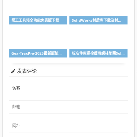
熊工工具箱全功能免费版下载
SolidWorks材质库下载及材质库导入方法
GearTraxPro-2025最新版破解版下载，免注册免破解直接用SolidWorks齿轮/链轮/带轮插件
标准件库螺栓螺母螺柱垫圈SolidWorks标准件插件
发表评论