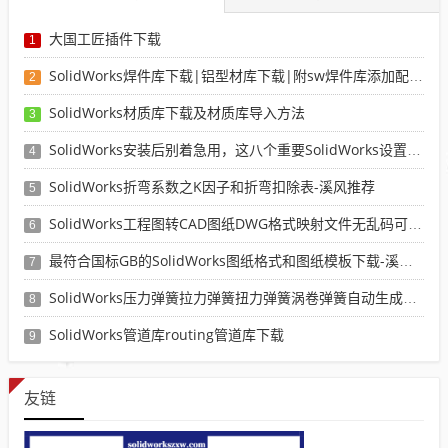
大国工匠插件下载
1
SolidWorks焊件库下载|铝型材库下载|附sw焊件库添加配置使用教程
2
SolidWorks材质库下载及材质库导入方法
3
SolidWorks安装后别着急用，这八个重要SolidWorks设置可以提高你的画图效率
4
SolidWorks折弯系数之K因子和折弯扣除表-溪风推荐
5
SolidWorks工程图转CAD图纸DWG格式映射文件无乱码可分层-溪风亲测推荐
6
最符合国标GB的SolidWorks图纸格式和图纸模板下载-溪风专用版
7
SolidWorks压力弹簧拉力弹簧扭力弹簧涡卷弹簧自动生成宏程序下载
8
SolidWorks管道库routing管道库下载
9
友链