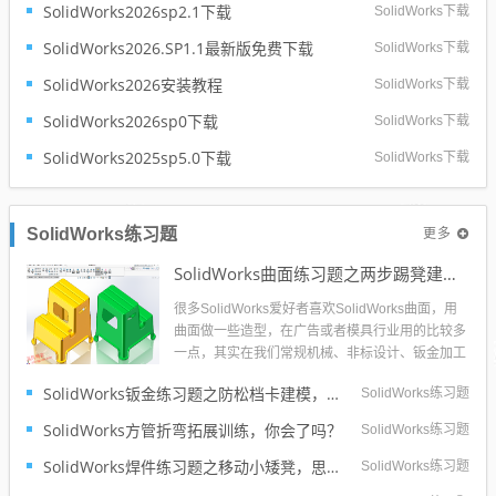
SolidWorks2026sp2.1下载
SolidWorks下载
核心革新在于AI智能化升级。全新智能设计助手Le
o与AURA彻底打...
SolidWorks2026.SP1.1最新版免费下载
SolidWorks下载
SolidWorks2026安装教程
SolidWorks下载
SolidWorks2026sp0下载
SolidWorks下载
SolidWorks2025sp5.0下载
SolidWorks下载
更多
SolidWorks练习题
SolidWorks曲面练习题之两步踢凳建模，看似曲面实则特征
很多SolidWorks爱好者喜欢SolidWorks曲面，用
曲面做一些造型，在广告或者模具行业用的比较多
一点，其实在我们常规机械、非标设计、钣金加工
等大的行业用的还是比较少的。所以整个互联网对
SolidWorks钣金练习题之防松档卡建模，钣金命令综合练习
SolidWorks练习题
于SolidWorks曲面的教程也不是很多，练习也相对
比较的少。今天这个SolidWorks练习题是两步踢...
SolidWorks方管折弯拓展训练，你会了吗？
SolidWorks练习题
SolidWorks焊件练习题之移动小矮凳，思路对了就不难
SolidWorks练习题