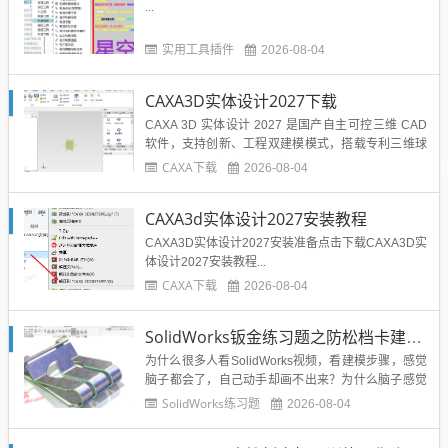
...
实用工具插件
2026-08-04
CAXA3D实体设计2027下载
CAXA 3D 实体设计 2027 是国产自主可控三维 CAD
软件，支持创新、工程双建模模式，搭载专利三维球
工具，兼顾直接编辑与参数化建模。版本优化大装配
CAXA下载
2026-08-04
性能，可处理十万级零部件模型，实现 3D‑BOM 与二
维明细表双向联动，一处修改全局同步。新增智能紧
CAXA3d实体设计2027安装教程
固件、交叉曲线、曲面曲率测量等功能，渲染与装...
CAXA3D实体设计2027安装准备点击下载CAXA3D实
体设计2027安装教程...
CAXA下载
2026-08-04
SolidWorks钣金练习题之防松档卡建模，钣金命令综合练习
为什么很多人看SolidWorks视频，看建模步骤，感觉
脑子都会了，自己动手却画不出来？为什么脑子感觉
这个图不难，却不知道如何下手？你是否也有这种问
SolidWorks练习题
2026-08-04
题，那么告诉你，这就是缺乏练习，缺乏实战的表
现，脑子听，不去动手，软件是很难真正掌握的，所