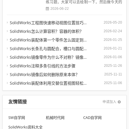
练习题，大家可以去绘制一下，然后做今天的
这个动画。SolidWorks钣金基座练习题...
2026-06-22
SolidWorks工程图快速移动视图位置技巧，溪风实战分享
2026-05-20
SolidWorks怎么计算容积？容器的体积？
2026-02-24
SolidWorks装配体第一个零件怎么固定到中心原点？90%的人一开始就做错了
2026-01-25
SolidWorks长条孔与圆配合，槽口与圆配合超快方法
2026-01-21
SolidWorks镜像零件为什么不对称？镜像命令使用详解
2026-01-06
SolidWorks注释多条引线的方法步骤
2025-11-26
SolidWorks镜像后如何删除原来本体？
2025-11-11
SolidWorks装配体利用交替位置视图轻松实现两种状态工程图纸
2025-11-06
友情链接
申请加入
SW自学网
机械时代网
CAD自学网
SolidWorks资料大全