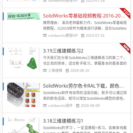
solidworks教程VIP
2023-07-28
所以有从事钣金行业的学员可以下载学习参考，提高
自己的使用技能。...
SolidWorks零基础视频教程-2016-2025版学习必备
推荐理由： 溪风老师最新力作，SolidWorks零基础视
频教程，以2019软件为载体进行讲解，适合SolidWor
ks2016-2025版本学习，溪风老师一贯简洁明了的语
solidworks教程VIP
2023-07-31
言风格，通过实战经验分享，给零基础的学员和自学
不系统的学员讲解SolidWorks的每个必学必会的...
3.19三维建模练习2
今天我们在分享SolidWorks三维建模练习的第二个，
也比较的简单，适合新手练习。掌握基本的基准面的
选择，拉伸、切除、筋、异形孔向导命令。溪风视频
三维建模
2026-08-10
演示过程...
SolidWorks劳尔色卡RAL下载，颜色渲染必备工具
SolidWorks软件有自带的渲染功能，新手可以通过简
单的颜色渲染，就可以增加SolidWorks模型的颜色，
不同零件的颜色，可以增加产品每个零件的辨识度，
solidworks插件
2026-08-09
增加一种高逼格感觉，不再全是统一的默认色，非常
单调。SolidWorks本身的颜色非常的有限，这里溪风
3.18三维建模练习1
博客给大家分享比较知名的劳尔卡色，颜色丰...
SolidWorks的学习 ，一定是教程+练习。如果单纯看