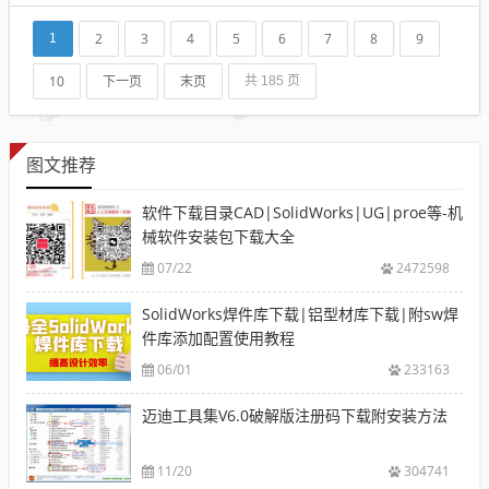
动与批量编辑，新增建筑防火分区及疏散距离计算功
能，优化批量导出性能与图元重叠清理。采用多线程
2
3
4
5
6
7
8
9
1
加速...
10
下一页
末页
共 185 页
图文推荐
软件下载目录CAD|SolidWorks|UG|proe等-机
械软件安装包下载大全
07/22
2472598
SolidWorks焊件库下载|铝型材库下载|附sw焊
件库添加配置使用教程
06/01
233163
迈迪工具集V6.0破解版注册码下载附安装方法
11/20
304741