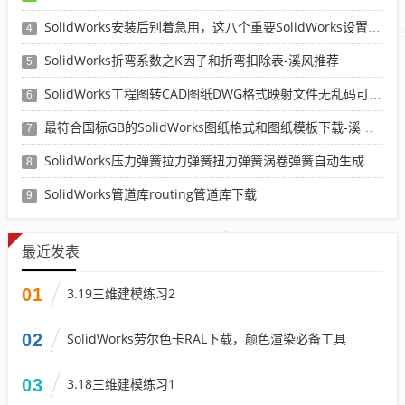
SolidWorks安装后别着急用，这八个重要SolidWorks设置可以提高你的画图效率
4
SolidWorks折弯系数之K因子和折弯扣除表-溪风推荐
5
SolidWorks工程图转CAD图纸DWG格式映射文件无乱码可分层-溪风亲测推荐
6
最符合国标GB的SolidWorks图纸格式和图纸模板下载-溪风专用版
7
SolidWorks压力弹簧拉力弹簧扭力弹簧涡卷弹簧自动生成宏程序下载
8
SolidWorks管道库routing管道库下载
9
最近发表
01
3.19三维建模练习2
02
SolidWorks劳尔色卡RAL下载，颜色渲染必备工具
03
3.18三维建模练习1