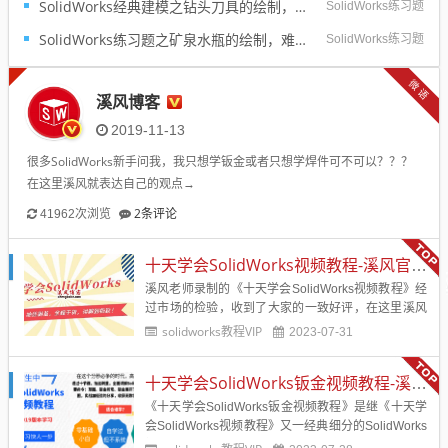
SolidWorks经典建模之钻头刀具的绘制，螺纹收尾是关键技巧
SolidWorks练习题
SolidWorks练习题之矿泉水瓶的绘制，难度不大主要是顶部螺纹的处理
SolidWorks练习题
微语
溪风博客
2019-11-13
很多SolidWorks新手问我，我只想学钣金或者只想学焊件可不可以？？？
在这里溪风就表达自己的观点→
2条评论
41962次浏览
十天学会SolidWorks视频教程-溪风官方原版更新完毕
溪风老师录制的《十天学会SolidWorks视频教程》经
过市场的检验，收到了大家的一致好评，在这里溪风
要感谢大家的支持与信赖。 在这里就给一直支持溪
solidworks教程VIP
2023-07-31
风博客的会员朋友提供原版高清视频教程下载地址，
文末提供下载学习。希望大家能够从《十天学会...
十天学会SolidWorks钣金视频教程-溪风老师又一经典力作
《十天学会SolidWorks钣金视频教程》是继《十天学
会SolidWorks视频教程》又一经典细分的SolidWorks
视频教程，更加侧重SolidWorks钣金这一块的教程，