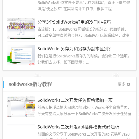
SolidWorks相似零件不要再“另存为副本”，真正正确的做
法是“使之独立” 在实际设计工作中，很多工程...
分享3个SolidWorks好用的冷门小技巧
省流版：1、SolidWorks圆弧弧长的标注2、强劲剪裁，
可以改变单根直线的长短3、SolidWorks编辑阵列，改变
阵列个数。...
SolidWorks另存为和另存为副本区别？
我们在进行SolidWorks另存为的时候，会弹出三个选项，
让我们去选择，如下图所示：...
solidworks指导教程
更多
SolidWorks二次开发任务窗格添加一项
前两天把溪风博客网站添加到SolidWorks任务窗格里面，
今天有空给大家分享一下SolidWorks二次开发关于任务窗
格菜单的添加。效...
SolidWorks二次开发api插件模板代码浅析
前面的文章分享了SolidWorks二次开发的api安装和vs20