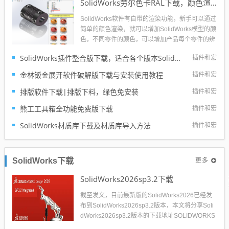
SolidWorks劳尔色卡RAL下载，颜色渲染必备工具
SolidWorks软件有自带的渲染功能，新手可以通过
简单的颜色渲染，就可以增加SolidWorks模型的颜
色，不同零件的颜色，可以增加产品每个零件的辨
识度，增加一种高逼格感觉，不再全是统一的默认
SolidWorks插件整合版下载，适合各个版本SolidWorks
插件和宏
色，非常单调。SolidWorks本身的颜色非常的有
限，这里溪风博客给大家分享比较知名的劳尔卡
金林钣金展开软件破解版下载与安装使用教程
插件和宏
色，颜色丰...
排版软件下载|排版下料，绿色免安装
插件和宏
熊工工具箱全功能免费版下载
插件和宏
SolidWorks材质库下载及材质库导入方法
插件和宏
更多
SolidWorks下载
SolidWorks2026sp3.2下载
截至发文，目前最新版的SolidWorks2026已经发
布到SolidWorks2026sp3.2版本，本文将分享Soli
dWorks2026sp3.2版本的下载地址SOLIDWORKS
2026是达索系统推出的最新三维机械设计软件，