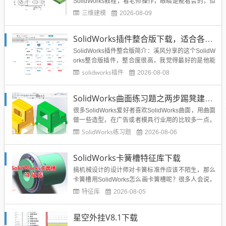
SolidWorks教程，看老师操作，眼睛是能看会的，但
是如果真的动手画图，往往无从下手的，这时候就要
三维建模
2026-08-09
大量的SolidWorks练习，来巩固所学的命令，练习多
了，还能总结一套自己的画图思路，让产品设计出图
SolidWorks插件整合版下载，适合各个版本SolidWorks
更快。那么从这节课开始，溪风会通过实战...
SolidWorks插件整合版简介：溪风分享的这个SolidW
orks整合版插件，整合度很高，我觉得最好的是他能
生成带参数特征的模型，而且适合SolidWorks各个版
solidworks插件
2026-08-08
本使用，原理是生成宏程序，然后再SolidWorks里面
执行宏建模。插件整合了21个插件，包含了设计中常
SolidWorks曲面练习题之两步踢凳建模，看似曲面实则特征
用的三益精密、怡合达、米思米...
很多SolidWorks爱好者喜欢SolidWorks曲面，用曲面
做一些造型，在广告或者模具行业用的比较多一点，
其实在我们常规机械、非标设计、钣金加工等大的行
SolidWorks练习题
2026-08-06
业用的还是比较少的。所以整个互联网对于SolidWor
ks曲面的教程也不是很多，练习也相对比较的少。今
SolidWorks卡簧槽特征库下载
天这个SolidWorks练习题是两步踢...
搞机械设计的设计师对卡簧标准件应该不陌生，那么
卡簧槽用SolidWorks怎么画卡簧槽呢？很多人会说，
查机械手册，查标准尺寸，然后SolidWorks画草图旋
特征库
2026-08-05
转切除就出来了。但是这样是不是特别慢呢？所以溪
风制作了这个SolidWorks卡簧槽特征库，希望可以提
星空外挂V8.1下载
高大家的设计效率。...