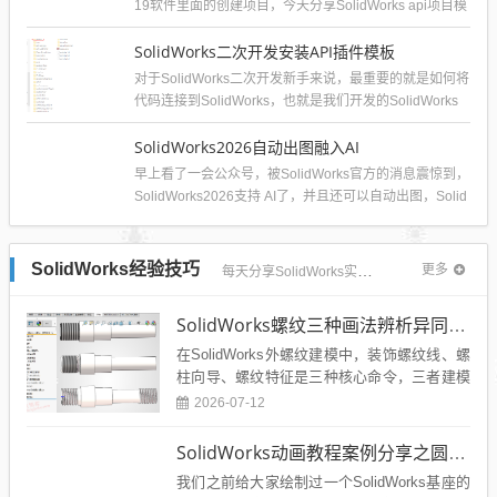
19软件里面的创建项目，今天分享SolidWorks api项目模
板的...
SolidWorks二次开发安装API插件模板
对于SolidWorks二次开发新手来说，最重要的就是如何将
代码连接到SolidWorks，也就是我们开发的SolidWorks
插件如何...
SolidWorks2026自动出图融入AI
早上看了一会公众号，被SolidWorks官方的消息震惊到，
SolidWorks2026支持 AI了，并且还可以自动出图，Solid
Wo...
SolidWorks经验技巧
更多
每天分享SolidWorks实战经验和技巧
SolidWorks螺纹三种画法辨析异同：装饰螺纹线、螺柱向导、螺纹特征
在SolidWorks外螺纹建模中，装饰螺纹线、螺
柱向导、螺纹特征是三种核心命令，三者建模
逻辑、模型属性、使用场景差异极大，也是新
2026-07-12
手最易混...
SolidWorks动画教程案例分享之圆管分料动画，重力自然滑落
我们之前给大家绘制过一个SolidWorks基座的