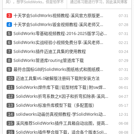
风），想学SolidWorks，但是怕学不
通过练习题进行学习，因此溪风博客
会，怕太难，怕没有信心，我的...
博主通过多年学习和使...
十天学会SolidWorks视频教程-溪风官方原版更新完毕
3
07-31
十天学会SolidWorks钣金视频教程-溪风老师又一经典力作
4
07-28
SolidWorks零基础视频教程-2016-2025版学习必备
5
07-31
SolidWorks实战经验小视频免费分享-溪风老师原创
6
02-21
SolidWorks插件迈迪工具集的使用教程
7
03-24
SolidWorks管道库routing管道库下载
8
07-29
最符合国标GB的SolidWorks图纸格式和图纸模板下载-溪风专用版
9
07-31
迈迪工具集V6.0破解版注册码下载附安装方法
10
11-20
SolidWorks焊件库下载|铝型材库下载|附sw焊件库添加配置使用教程
11
06-01
SolidWorks折弯系数之K因子和折弯扣除表-溪风推荐
12
04-27
SolidWorks标准件库模型下载（多配置版）
13
05-17
solidworks动画仿真视频教程-学SolidWorks动画必看视频
14
12-31
溪风推荐SolidWorks插件工具箱自动出图，提高设计效率
15
06-08
SolidWorks插件整合版下载，适合各个版本SolidWorks
16
08-08