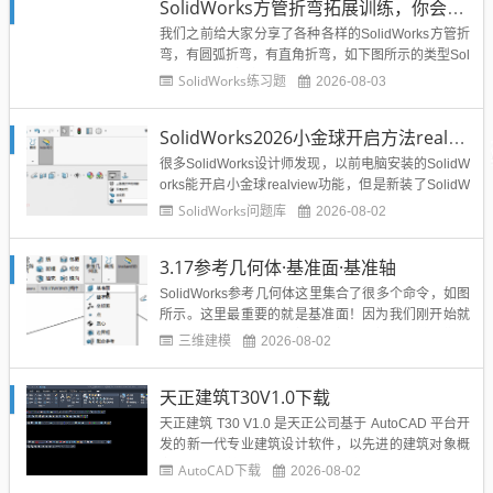
SolidWorks方管折弯拓展训练，你会了吗？
以SolidWorks练习一定要坚持做，熟能生巧，熟能生
出更多...
我们之前给大家分享了各种各样的SolidWorks方管折
弯，有圆弧折弯，有直角折弯，如下图所示的类型Sol
idWorks方管折弯案例汇总：...
SolidWorks练习题
2026-08-03
SolidWorks2026小金球开启方法realview功能开启
很多SolidWorks设计师发现，以前电脑安装的SolidW
orks能开启小金球realview功能，但是新装了SolidW
orks2026之后小金球没有了，那么今天溪风就以我自
SolidWorks问题库
2026-08-02
己这台电脑SolidWorks2026开启小金球的步骤，分享
给大家。...
3.17参考几何体·基准面·基准轴
SolidWorks参考几何体这里集合了很多个命令，如图
所示。这里最重要的就是基准面！因为我们刚开始就
三个基准面，分别是前视、上视、右视，随着我们的
三维建模
2026-08-02
画图会出现模型面，但是复杂的构造这些面都不好
用，就需要我们新建基准面，然后再基准面上绘制草
天正建筑T30V1.0下载
图。所以这一节非常的重要。基准面的属性管理器如
图所示，比较的简...
天正建筑 T30 V1.0 是天正公司基于 AutoCAD 平台开
发的新一代专业建筑设计软件，以先进的建筑对象概
念服务于建筑施工图设计。软件集成智能轴网、参数
AutoCAD下载
2026-08-02
化墙体门窗、楼梯、屋顶等专业构件，支持二三维联