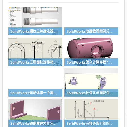
SolidWorks螺纹三种画法辨析异同：装饰螺纹线、螺柱向导、螺纹特征
SolidWorks动画教程案例分享之圆管分料动画，重力自然滑落
SolidWorks工程图快速移动视图位置技巧，溪风实战分享
SolidWorks怎么计算容积？容器的体积？
SolidWorks装配体第一个零件怎么固定到中心原点？90%的人一开始就做错了
SolidWorks长条孔与圆配合，槽口与圆配合超快方法
SolidWorks镜像零件为什么不对称？镜像命令使用详解
SolidWorks注释多条引线的方法步骤