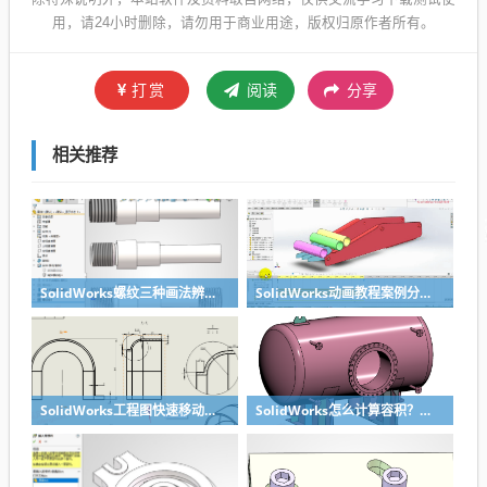
用，请24小时删除，请勿用于商业用途，版权归原作者所有。
打赏
阅读
分享
相关推荐
SolidWorks螺纹三种画法辨析异同：装饰螺纹线、螺柱向导、螺纹特征
SolidWorks动画教程案例分享之圆管分料动画，重力自然滑落
SolidWorks工程图快速移动视图位置技巧，溪风实战分享
SolidWorks怎么计算容积？容器的体积？