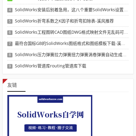
SolidWorks安装后别着急用，这八个重要SolidWorks设置可以提高你的画图效率
4
SolidWorks折弯系数之K因子和折弯扣除表-溪风推荐
5
SolidWorks工程图转CAD图纸DWG格式映射文件无乱码可分层-溪风亲测推荐
6
最符合国标GB的SolidWorks图纸格式和图纸模板下载-溪风专用版
7
SolidWorks压力弹簧拉力弹簧扭力弹簧涡卷弹簧自动生成宏程序下载
8
SolidWorks管道库routing管道库下载
9
友链