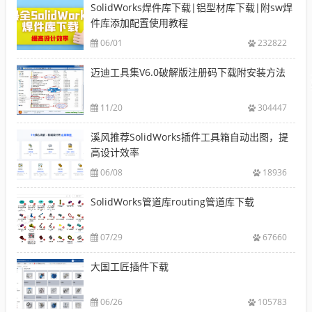
SolidWorks焊件库下载|铝型材库下载|附sw焊
件库添加配置使用教程
06/01
232822
迈迪工具集V6.0破解版注册码下载附安装方法
11/20
304447
溪风推荐SolidWorks插件工具箱自动出图，提
高设计效率
06/08
18936
SolidWorks管道库routing管道库下载
07/29
67660
大国工匠插件下载
06/26
105783