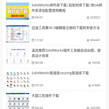
SolidWorks焊件库下载|铝型材库下载|附sw焊
件库添加配置使用教程
06/01
232822
迈迪工具集V6.0破解版注册码下载附安装方法
11/20
304447
溪风推荐SolidWorks插件工具箱自动出图，提
高设计效率
06/08
18936
SolidWorks管道库routing管道库下载
07/29
67660
大国工匠插件下载
06/26
105783