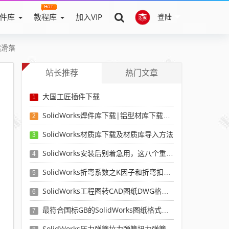
件库
教程库
加入VIP
登陆
然滑落
站长推荐
热门文章
大国工匠插件下载
1
SolidWorks焊件库下载|铝型材库下载|附sw焊件库添加配置使用教程
2
SolidWorks材质库下载及材质库导入方法
3
SolidWorks安装后别着急用，这八个重要SolidWorks设置可以提高你的画图效率
4
SolidWorks折弯系数之K因子和折弯扣除表-溪风推荐
5
SolidWorks工程图转CAD图纸DWG格式映射文件无乱码可分层-溪风亲测推荐
6
最符合国标GB的SolidWorks图纸格式和图纸模板下载-溪风专用版
7
SolidWorks压力弹簧拉力弹簧扭力弹簧涡卷弹簧自动生成宏程序下载