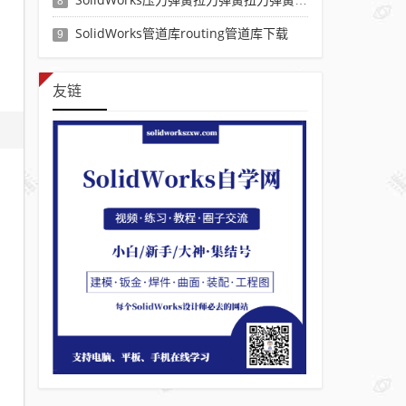
8
SolidWorks管道库routing管道库下载
9
友链