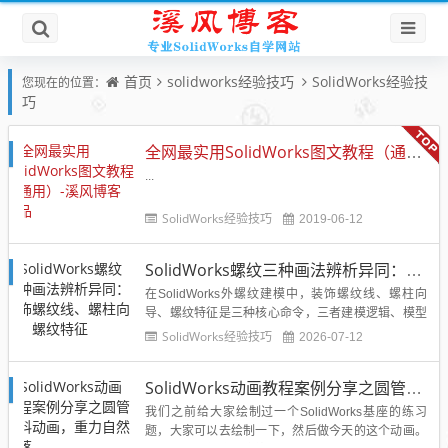
首页
solidworks经验技巧
SolidWorks经验技
您现在的位置：
巧
全网最实用SolidWorks图文教程（通用）-溪风博客出品
...
SolidWorks经验技巧
2019-06-12
SolidWorks螺纹三种画法辨析异同：装饰螺纹线、螺柱向导、螺纹特征
在SolidWorks外螺纹建模中，装饰螺纹线、螺柱向
导、螺纹特征是三种核心命令，三者建模逻辑、模型
属性、使用场景差异极大，也是新手最易混淆的功
SolidWorks经验技巧
2026-07-12
能。其中...
SolidWorks动画教程案例分享之圆管分料动画，重力自然滑落
我们之前给大家绘制过一个SolidWorks基座的练习
题，大家可以去绘制一下，然后做今天的这个动画。