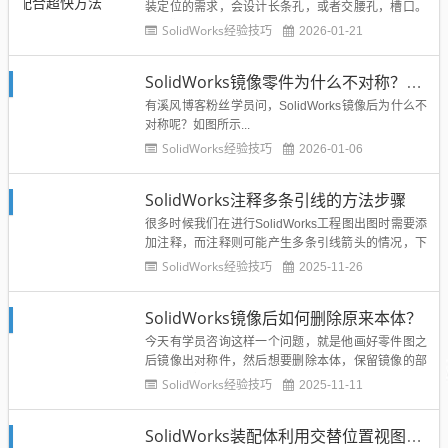
装定位的需求，会设计长条孔，或者交腰孔，槽口。
而我们在用SolidWorks装配的时候，通常也会安装到
SolidWorks经验技巧
2026-01-21
中心，如图所示的长条孔和异形腰孔的配合效果图...
SolidWorks镜像零件为什么不对称？镜像命令使用详解
有溪风博客粉丝学员问，SolidWorks镜像后为什么不
对称呢？如图所示...
SolidWorks经验技巧
2026-01-06
SolidWorks注释多条引线的方法步骤
很多时候我们在进行SolidWorks工程图出图时需要添
加注释，而注释则可能产生多条引线箭头的情况，下
图所示...
SolidWorks经验技巧
2025-11-26
SolidWorks镜像后如何删除原来本体？
今天有学员咨询这样一个问题，就是他画好零件图之
后镜像出对称件，然后想要删除本体，保留镜像的部
分，如何操作...
SolidWorks经验技巧
2025-11-11
SolidWorks装配体利用交替位置视图轻松实现两种状态工程图纸