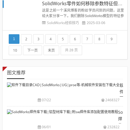
SolidWorks零件如何移除参数特征但保留实体？
这是之前一个溪风博客的粉丝学员问到的问题，这里
给大家分享一下。我们删除SolidWorks模型的特征参
数，保留实体零件，大大简化了模型，同时模型还不
SolidWorks经验技巧
2025-03-06
会变，提高了打开速度，同时也保护了零件参数不会
被人修改。那么如何做到呢？其实非常的简单。...
2
3
4
5
6
7
8
9
1
10
下一页
末页
共 28 页
图文推荐
软
件
下
07/22
2468327
载
目
Solid
录
焊
CAD|
件
06/01
232822
等-