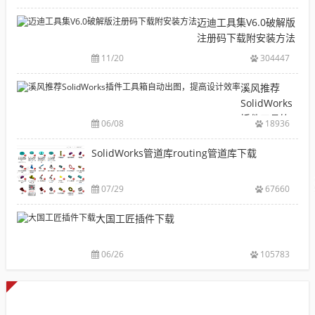
库
机
下
迈迪工具集V6.0破解版
械
载|
注册码下载附安装方法
软
铝
11/20
304447
件
型
安
材
溪风推荐
装
库
SolidWorks
包
下
插件工具箱
下
06/08
18936
载|
自动出图，
载
附
提高设计效
SolidWorks管道库routing管道库下载
大
sw
率
全
焊
件
07/29
67660
库
大国工匠插件下载
添
加
配
06/26
105783
置
使
用
教