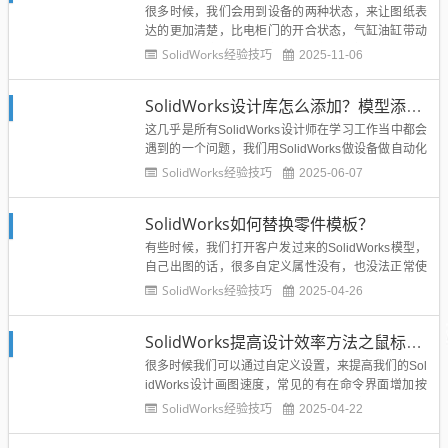
很多时候，我们会用到设备的两种状态，来让图纸表
达的更加清楚，比电柜门的开合状态，气缸油缸带动
零件的初始位置和结束位置，机械手臂位置等等，Sol
SolidWorks经验技巧
2025-11-06
idWorks给我们提供了一个功能，就是SolidWorks交
替位置视图，可以让我们轻松在工程图里面展示两种
SolidWorks设计库怎么添加？模型添加到设计库如何操作？
状态的设备图纸。一起来看一下操作步骤吧。操作步
骤：...
这几乎是所有SolidWorks设计师在学习工作当中都会
遇到的一个问题，我们用SolidWorks做设备做自动化
搞机械设计，常用的标准件如螺栓螺母轴承模型、脚
SolidWorks经验技巧
2025-06-07
轮模型、电机模型、快速夹钳模型、routing模型等
等，如果我们每次在SolidWorks装配体插入每次去找
SolidWorks如何替换零件模板？
去添加有很麻烦，所以SolidWo...
有些时候，我们打开客户发过来的SolidWorks模型，
自己出图的话，很多自定义属性没有，也没法正常使
用自己公司的SolidWorks工程图模板，那么这个时
SolidWorks经验技巧
2025-04-26
候，我们就需要将别人发过来的SolidWorks零件替换
成本公司的零件模版。那么怎么操作呢？其实不难，
SolidWorks提高设计效率方法之鼠标右键添加常用命令
溪风这里教大家如何去操作。SolidWor...
很多时候我们可以通过自定义设置，来提高我们的Sol
idWorks设计画图速度，常见的有在命令界面增加按
钮的，今天分享的是在鼠标右击弹窗的命令里面添加
SolidWorks经验技巧
2025-04-22
我们常用的功能，提高我们的设计效率。正常默认情
况下我们的鼠标右键...