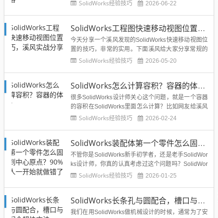
SolidWorks钣金基座练习题...
SolidWorks经验技巧
2026-06-22
SolidWorks工程图快速移动视图位置技巧，溪风实战分享
今天分享一个溪风发现的SolidWorks快速移动视图位
置的技巧，非常的实用。下面溪风给大家分享常规的
移动调整和快速移动调整的方法。常规操作：我们需
SolidWorks经验技巧
2026-05-20
要鼠标准中视图虚线框，然后拖动位置。快速方法：
我们按住键盘的Alt键，然后再去鼠标移动视图，就不
SolidWorks怎么计算容积？容器的体积？
用找虚线框了，直接任意视图位置移动即可，非常快
速简便。...
很多SolidWorks设计师关心这个问题，就是一个容器
的容积在SolidWorks里面怎么计算？比如网友给溪风
提供的这个罐体，想要计算内部的容积...
SolidWorks经验技巧
2026-02-24
SolidWorks装配体第一个零件怎么固定到中心原点？90%的人一开始就做错了
不管你是SolidWorks新手初学者，还是老手SolidWor
ks设计师，你真的认真考虑过这个问题吗？SolidWor
ks装配体插入第一个零件怎么固定到中心原点？还是
SolidWorks经验技巧
2026-01-25
每次都碰运气或不在乎？...
SolidWorks长条孔与圆配合，槽口与圆配合超快方法
我们在用SolidWorks做机械设计的时候，通常为了安