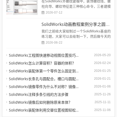
在SolidWorks外螺纹建模中，装饰螺纹线、螺
柱向导、螺纹特征是三种核心命令，三者建模
逻辑、模型属性、使用场景差异极大，也是新
2026-07-12
手最易混...
SolidWorks动画教程案例分享之圆管分料动画，重力自然滑落
我们之前给大家绘制过一个SolidWorks基座的
练习题，大家可以去绘制一下，然后做今天的
这个动画。SolidWorks钣金基座练习题...
2026-06-22
SolidWorks工程图快速移动视图位置技巧，溪风实战分享
2026-05-20
SolidWorks怎么计算容积？容器的体积？
2026-02-24
SolidWorks装配体第一个零件怎么固定到中心原点？90%的人一开始就做错了
2026-01-25
SolidWorks长条孔与圆配合，槽口与圆配合超快方法
2026-01-21
SolidWorks镜像零件为什么不对称？镜像命令使用详解
2026-01-06
SolidWorks注释多条引线的方法步骤
2025-11-26
SolidWorks镜像后如何删除原来本体？
2025-11-11
SolidWorks装配体利用交替位置视图轻松实现两种状态工程图纸
2025-11-06