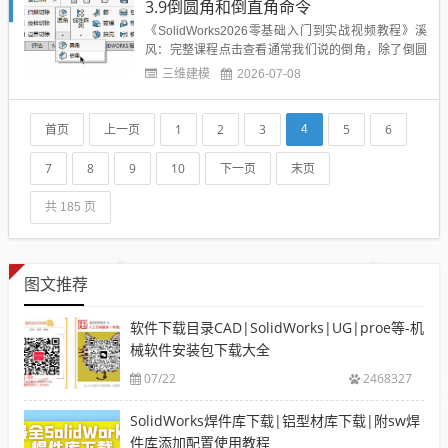
3.9倒圆角和倒直角命令
顺利完成。SolidWorks钣金练习题...
《SolidWorks2026零基础入门到实战视频教程》溪
风：完整课程点击查看通常我们说的倒角，除了倒圆
角以外还有倒直角，SolidWorks里面叫倒角，如图所
三维建模
2026-07-08
示。不管是倒圆角还是倒直角，在SolidWorks机械设
计里面用到的都非常多非常频繁，所以虽然简单，但
是要引起重视。SolidWorks倒角...
首页
上一页
1
2
3
5
6
4
7
8
9
10
下一页
末页
共 185 页
图文推荐
软件下载目录CAD|SolidWorks|UG|proe等-机
械软件安装包下载大全
07/22
2468327
SolidWorks焊件库下载|铝型材库下载|附sw焊
件库添加配置使用教程