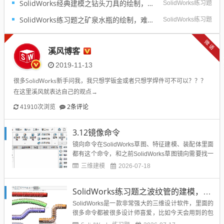
SolidWorks经典建模之钻头刀具的绘制，螺纹收尾是关键技巧
SolidWorks练习题
SolidWorks练习题之矿泉水瓶的绘制，难度不大主要是顶部螺纹的处理
SolidWorks练习题
微语
溪风博客
2019-11-13
很多SolidWorks新手问我，我只想学钣金或者只想学焊件可不可以？？？
在这里溪风就表达自己的观点→
2条评论
41910次浏览
3.12镜像命令
镜向命令在SolidWorks草图、特征建模、装配体里面
都有这个命令，和之前SolidWorks草图镜向需要找一
个中心线一样，三维特征建模镜向就需要找一个面，
三维建模
2026-07-18
来实现镜向。镜向命令在我们的学习工作当中使用的
比较多，所以这个命令大家掌握它的用法。SolidWor
SolidWorks练习题之波纹管的建模，方法很重要
ks镜向命令位置如图所示。...
SolidWorks是一款非常强大的三维设计软件，里面的
很多命令都被很多设计师喜爱，比如今天会用到的包
覆命令，就能很好的将图形包覆在圆柱面上，所以你