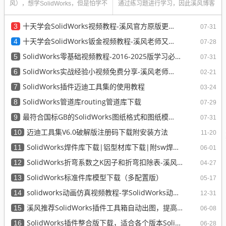
风），想学SolidWorks，但是怕学不
通过练习题进行学习，因此溪风博客
会，怕太难，怕没有信心，我的...
博主通过多年学习和使...
十天学会SolidWorks视频教程-溪风官方原版更新完毕
3
07-31
十天学会SolidWorks钣金视频教程-溪风老师又一经典力作
4
07-28
SolidWorks零基础视频教程-2016-2025版学习必备
5
07-31
SolidWorks实战经验小视频免费分享-溪风老师原创
6
02-21
SolidWorks插件迈迪工具集的使用教程
7
03-24
SolidWorks管道库routing管道库下载
8
07-29
最符合国标GB的SolidWorks图纸格式和图纸模板下载-溪风专用版
9
07-31
迈迪工具集V6.0破解版注册码下载附安装方法
10
11-20
SolidWorks焊件库下载|铝型材库下载|附sw焊件库添加配置使用教程
11
06-01
SolidWorks折弯系数之K因子和折弯扣除表-溪风推荐
12
04-27
SolidWorks标准件库模型下载（多配置版）
13
05-17
solidworks动画仿真视频教程-学SolidWorks动画必看视频
14
12-31
溪风推荐SolidWorks插件工具箱自动出图，提高设计效率
15
06-08
SolidWorks插件整合版下载，适合各个版本SolidWorks
16
06-28