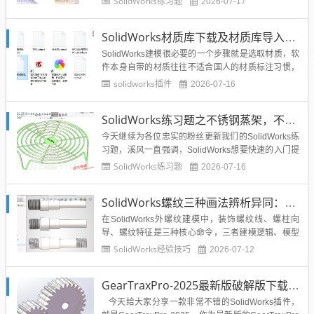
SolidWorks练习题
2026-07-17
不管是简单的文字还是企业logo还是雕龙画凤，都可
以包覆在圆柱上面，或者圆管上面进行雕刻。所以这
SolidWorks材质库下载及材质库导入方法
个命令具有非常实际的意义。今天分享的SolidWork
s...
SolidWorks建模很必要的一个步骤就是选取材质，软
件本身自带的材质往往不适合国人的材质标注习惯，
所以总结整理的SolidWorks材质库，提供给博友们下
solidworks插件
2026-07-16
载使用。...
SolidWorks练习题之不锈钢蒸架，不用3D草图也能轻松完成
今天继续为各位忠实的粉丝更新我们的SolidWorks练
习题，溪风一直强调，SolidWorks想要快速的入门提
高的方法就是要SolidWorks视频教程+SolidWorks练
SolidWorks练习题
2026-07-16
习。现在这个时代，看书其实是没有视频快点，因为
视频的普及以及它的生动形象操作的直观性，远远超
SolidWorks螺纹三种画法辨析异同：装饰螺纹线、螺柱向导、螺纹特征
过书籍的文字表述。所以Soli...
在SolidWorks外螺纹建模中，装饰螺纹线、螺柱向
导、螺纹特征是三种核心命令，三者建模逻辑、模型
属性、使用场景差异极大，也是新手最易混淆的功
SolidWorks经验技巧
2026-07-12
能。其中...
GearTraxPro-2025最新版破解版下载，免注册免破解直接用SolidWorks齿轮/链轮/带轮插件
今天给大家分享一款非常不错的SolidWorks插件，