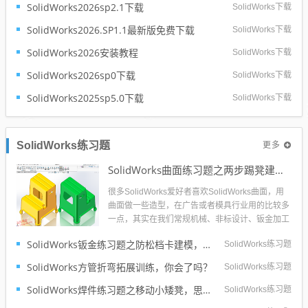
SolidWorks2026sp2.1下载
SolidWorks下载
核心革新在于AI智能化升级。全新智能设计助手Le
o与AURA彻底打...
SolidWorks2026.SP1.1最新版免费下载
SolidWorks下载
SolidWorks2026安装教程
SolidWorks下载
SolidWorks2026sp0下载
SolidWorks下载
SolidWorks2025sp5.0下载
SolidWorks下载
更多
SolidWorks练习题
SolidWorks曲面练习题之两步踢凳建模，看似曲面实则特征
很多SolidWorks爱好者喜欢SolidWorks曲面，用
曲面做一些造型，在广告或者模具行业用的比较多
一点，其实在我们常规机械、非标设计、钣金加工
等大的行业用的还是比较少的。所以整个互联网对
SolidWorks钣金练习题之防松档卡建模，钣金命令综合练习
SolidWorks练习题
于SolidWorks曲面的教程也不是很多，练习也相对
比较的少。今天这个SolidWorks练习题是两步踢...
SolidWorks方管折弯拓展训练，你会了吗？
SolidWorks练习题
SolidWorks焊件练习题之移动小矮凳，思路对了就不难
SolidWorks练习题