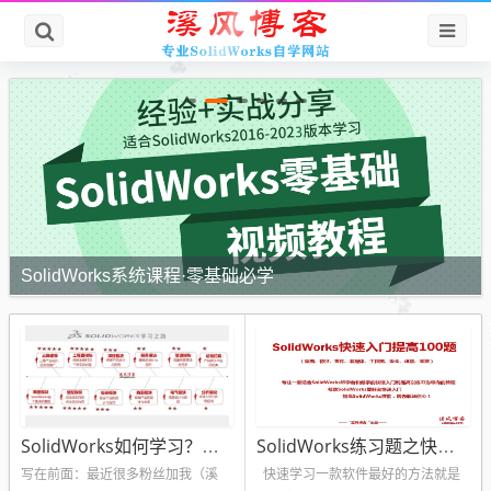
十天学会SolidWorks视频教程
SolidWorks如何学习？溪风老师SolidWorks学习攻略
SolidWorks练习题之快速入门提高100题（视频+答案源文件）
写在前面：最近很多粉丝加我（溪
快速学习一款软件最好的方法就是