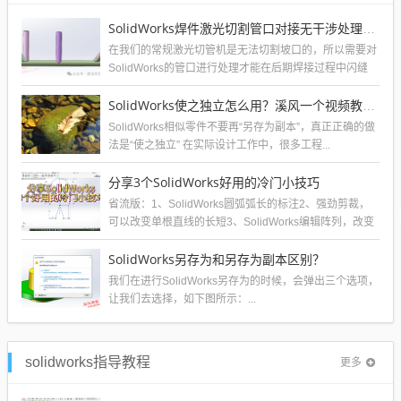
SolidWorks焊件激光切割管口对接无干涉处理方法，不需要坡口
在我们的常规激光切管机是无法切割坡口的，所以需要对
SolidWorks的管口进行处理才能在后期焊接过程中闪缝
小，同时方便对接无误差。溪风...
SolidWorks使之独立怎么用？溪风一个视频教会你
SolidWorks相似零件不要再“另存为副本”，真正正确的做
法是“使之独立” 在实际设计工作中，很多工程...
分享3个SolidWorks好用的冷门小技巧
省流版：1、SolidWorks圆弧弧长的标注2、强劲剪裁，
可以改变单根直线的长短3、SolidWorks编辑阵列，改变
阵列个数。...
SolidWorks另存为和另存为副本区别？
我们在进行SolidWorks另存为的时候，会弹出三个选项，
让我们去选择，如下图所示：...
solidworks指导教程
更多