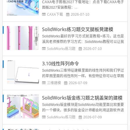
CAXA电子图板2027下载地址：点击下载CAXA电子
图板2027安装教程：...
CAXA下载
2026-07-10
SolidWorks练习题交叉腿板凳建模
SolidWorks最好的学习方式就是教程+练习。这也是
溪风老师推荐的学习方式：SolidWorks教程可以让我
们零基础尤其是初学者学到SolidWorks命令的使用，
SolidWorks练习题
2026-07-10
以及老师的SolidWorks实战经验。SolidWorks练习则
会巩固我们的所学。所以一定要多做SolidWorks练
3.10线性阵列命令
习！Soli...
SolidWorks三维特征建模里面的线性阵列和我们学过
的草图里面的线性阵列一样。有些特征你可以在草图
里面阵列，也可以在三维特征这里阵列。通过案例讲
三维建模
2026-07-09
解，大家自己独立在SolidWorks软件里面拉伸一个钢
板，然后切除一个圆孔，设计树总共两个特征，如图
SolidWorks钣金练习题之锅盖架的建模
所示。我们点击线性阵列，左边是属性管理器，右边
是模...
SolidWorks钣金模块是SolidWorks功能里面比较重要
的一个模块，很多的钣金设计师都会利用这款软件进
行设计展开出图下料等操作，那么你会用钣金模块的
SolidWorks练习题
2026-07-09
命令进行画图吗？今天分享的这个练习题结合SolidW
orks钣金与三维建模综合性的练习题，希望大家可以