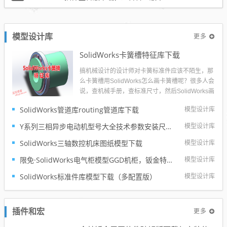
更多
模型设计库
SolidWorks卡簧槽特征库下载
搞机械设计的设计师对卡簧标准件应该不陌生，那
么卡簧槽用SolidWorks怎么画卡簧槽呢？很多人会
说，查机械手册，查标准尺寸，然后SolidWorks画
草图旋转切除就出来了。但是这样是不是特别慢
SolidWorks管道库routing管道库下载
模型设计库
呢？所以溪风制作了这个SolidWorks卡簧槽特征
库，希望可以提高大家的设计效率。...
Y系列三相异步电动机型号大全技术参数安装尺寸及3d模型solidworks模型下载
模型设计库
SolidWorks三轴数控机床图纸模型下载
模型设计库
限免·SolidWorks电气柜模型GGD机柜，钣金特征参数完整
模型设计库
SolidWorks标准件库模型下载（多配置版）
模型设计库
更多
插件和宏