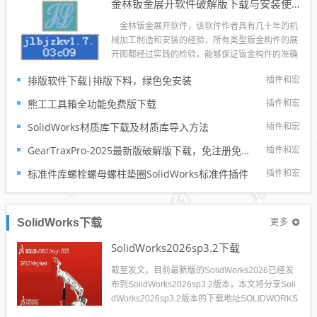
金林钣金展开软件破解版下载与安装使用教程
金林钣金展开软件，该软件作者具有几十年的机
械加工制造和安装的经验，所有类型钣金构件的展
开图都经过实践的检验，能够保证钣金构件的准确
加工。本软件汇集了7大类170多种常见的钣金构
排版软件下载|排版下料，绿色免安装
插件和宏
件和290多幅展开图，有圆管、圆锥管类型的弯
头、三通以及各种相交构件，还有矩形、方圆接
熊工工具箱全功能免费版下载
插件和宏
头、球罐、...
SolidWorks材质库下载及材质库导入方法
插件和宏
GearTraxPro-2025最新版破解版下载，免注册免破解直接用SolidWorks齿轮/链轮/带轮插件
插件和宏
标准件库螺栓螺母螺柱垫圈SolidWorks标准件插件
插件和宏
更多
SolidWorks下载
SolidWorks2026sp3.2下载
截至发文，目前最新版的SolidWorks2026已经发
布到SolidWorks2026sp3.2版本，本文将分享Soli
dWorks2026sp3.2版本的下载地址SOLIDWORKS
2026是达索系统推出的最新三维机械设计软件，