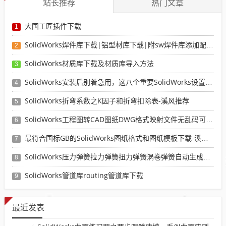
站长推荐
热门文章
大国工匠插件下载
1
SolidWorks焊件库下载|铝型材库下载|附sw焊件库添加配置使用教程
2
SolidWorks材质库下载及材质库导入方法
3
SolidWorks安装后别着急用，这八个重要SolidWorks设置可以提高你的画图效率
4
SolidWorks折弯系数之K因子和折弯扣除表-溪风推荐
5
SolidWorks工程图转CAD图纸DWG格式映射文件无乱码可分层-溪风亲测推荐
6
最符合国标GB的SolidWorks图纸格式和图纸模板下载-溪风专用版
7
SolidWorks压力弹簧拉力弹簧扭力弹簧涡卷弹簧自动生成宏程序下载
8
SolidWorks管道库routing管道库下载
9
最近发表