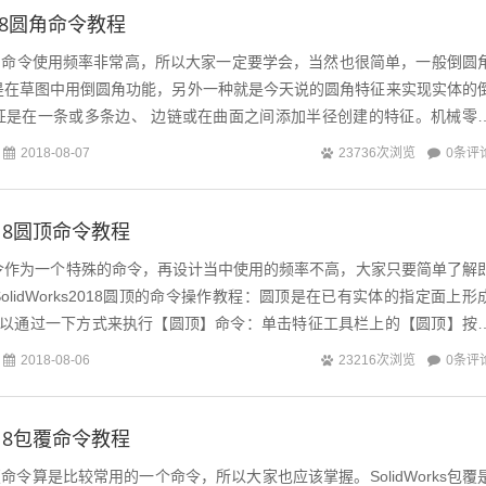
2018圆角命令教程
s圆角命令使用频率非常高，所以大家一定要学会，当然也很简单，一般倒圆
是在草图中用倒圆角功能，另外一种就是今天说的圆角特征来实现实体的
征是在一条或多条边、 边链或在曲面之间添加半径创建的特征。机械零
0条评
2018-08-07
23736次浏览
2018圆顶命令教程
s圆顶命令作为一个特殊的命令，再设计当中使用的频率不高，大家只要简单了解
lidWorks2018圆顶的命令操作教程：圆顶是在已有实体的指定面上形
可以通过一下方式来执行【圆顶】命令：单击特征工具栏上的【圆顶】按
..
0条评
2018-08-06
23216次浏览
2018包覆命令教程
包覆命令算是比较常用的一个命令，所以大家也应该掌握。SolidWorks包覆