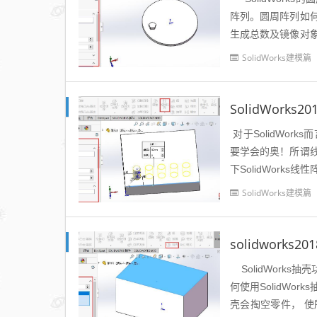
阵列。圆周阵列如
生成总数及镜像对
击【圆周...
SolidWorks建模篇
SolidWork
对于SolidWo
要学会的奥！所谓
下SolidWork
数详解如下：方...
SolidWorks建模篇
solidwork
SolidWork
何使用SolidW
壳会掏空零件， 