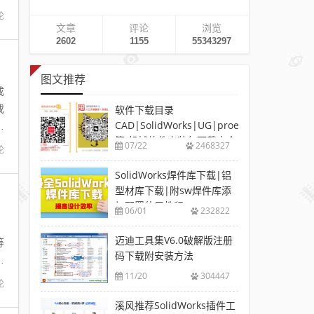
论
文章
评论
浏览
2602
1155
55343297
图文推荐
成
或
软件下载目录
CAD|SolidWorks|UG|proe
筋
等-机械软件安装包下载大全
07/22
2468327
论
SolidWorks焊件库下载|铝
型材库下载|附sw焊件库添
加配置使用教程
06/01
232822
。
迈迪工具集V6.0破解版注册
等
码下载附安装方法
通
11/20
304447
论
溪风推荐SolidWorks插件工