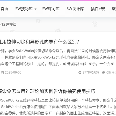
首页
SW技巧库
SW练习库
SW设计库
插件+宏
软
Works建模篇
ks画孔用拉伸切除和异形孔向导有什么区别？
ks设计师，学会SolidWorks拉伸切除命令以后，再画法兰盘的时候就会用拉伸
一种就是我们也可以用SolidWorks异形孔向导来绘制孔，那么这两者有
看看这个工程图的标注：是的，都是孔，却出现两种标注显示，一个会显
图标...
0条评
2025-06-05
3778次浏览
ks抽壳命令怎么用？理论加实例告诉你抽壳使用技巧
抽壳，是SolidWorks三维建模特征里面比较简单和好用的一个特征命令，那么什
s抽壳？SolidWorks抽壳怎么使用呢？下面溪风就给大家分析讲解一下该命令。
会掏空零件，使您所选择的面敞开，在剩余的面上生成薄壁特征。这里溪