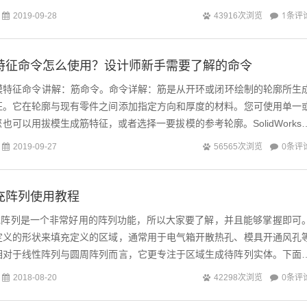
1条评
2019-09-28
43916次浏览
ks筋特征命令怎么使用？设计师新手需要了解的命令
s三维建模特征命令讲解：筋命令。命令详解：筋是从开环或闭环绘制的轮廓所生
征。它在轮廓与现有零件之间添加指定方向和厚度的材料。您可使用单一
也可以用拔模生成筋特征，或者选择一要拔模的参考轮廓。SolidWorks
性如下图所示：参...
0条评
2019-09-27
56565次浏览
s填充阵列使用教程
s填充阵列是一个非常好用的阵列功能，所以大家要了解，并且能够掌握即可
定义的形状来填充定义的区域，通常用于电气箱开散热孔、模具开通风孔
相对于线性阵列与圆周阵列而言，它更专注于区域生成待阵列实体。下面
0条评
2018-08-20
42298次浏览