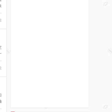
象
点
论
定
一
参
论
如
抽
上