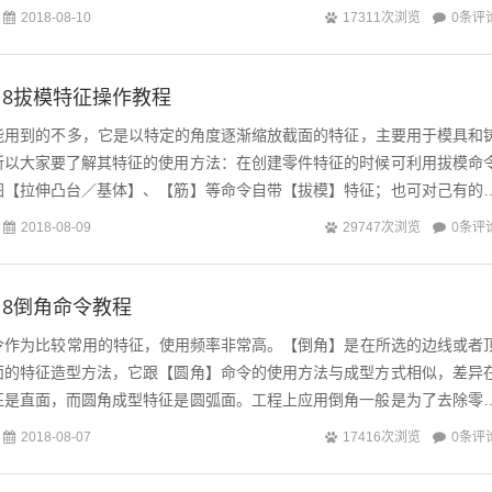
0条评
2018-08-10
17311次浏览
s2018拔模特征操作教程
s拔模功能用到的不多，它是以特定的角度逐渐缩放截面的特征，主要用于模具和
所以大家要了解其特征的使用方法：在创建零件特征的时候可利用拔模命
图【拉伸凸台／基体】、【筋】等命令自带【拔模】特征；也可对己有的
击【特征】选项卡中的【拔模...
0条评
2018-08-09
29747次浏览
2018倒角命令教程
s倒角命令作为比较常用的特征，使用频率非常高。【倒角】是在所选的边线或者
面的特征造型方法，它跟【圆角】命令的使用方法与成型方式相似，差异
征是直面，而圆角成型特征是圆弧面。工程上应用倒角一般是为了去除零
要求。在【特征】选项卡中单...
0条评
2018-08-07
17416次浏览