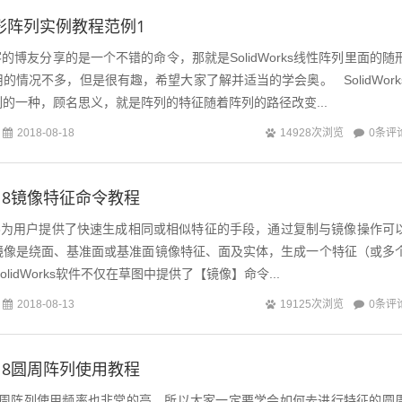
s随形阵列实例教程范例1
博友分享的是一个不错的命令，那就是SolidWorks线性阵列里面的随
的情况不多，但是很有趣，希望大家了解并适当的学会奥。 SolidWork
的一种，顾名思义，就是阵列的特征随着阵列的路径改变...
0条评
2018-08-18
14928次浏览
s2018镜像特征命令教程
 2018为用户提供了快速生成相同或相似特征的手段，通过复制与镜像操作可
镜像是绕面、基准面或基准面镜像特征、面及实体，生成一个特征（或多
lidWorks软件不仅在草图中提供了【镜像】命令...
0条评
2018-08-13
19125次浏览
s2018圆周阵列使用教程
s的圆周阵列使用频率也非常的高，所以大家一定要学会如何去进行特征的圆