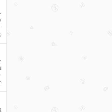
角
倒
件
论
即
成
钮
论
是