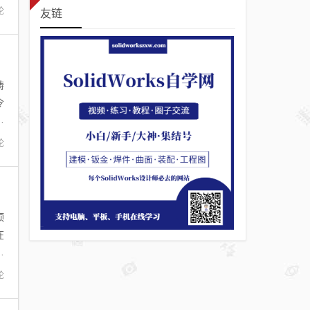
论
友链
铸
令
特
论
顶
在
件
论