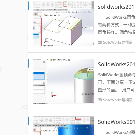
solidworks
SolidWork
有两种方式，一种
圆角操作。圆角特
中圆角...
SolidWorks建模篇
SolidWorks
SolidWork
可，下面分享一下So
圆形的面。 用户
在菜单栏执行插入-特.
SolidWorks建模篇
SolidWorks
SolidWorks