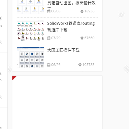
具箱自动出图，提高设计效
率
06/08
18936
形
SolidWorks管道库routing
s
管道库下载
07/29
67660
论
大国工匠插件下载
06/26
105783
以
个
论
周