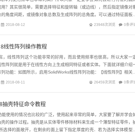
何用？其实很简单，需要选择特征和旋转轴（或边线），然后指定镜像对
象的角度间距，或镜像对象总数及生成阵列的总角度。可以通过特征面板
0条评
2018-08-12
23948次浏览
s2018线性阵列操作教程
rks而言，线性阵列这个功能非常的好用，而且使用频率也很高，所以大家一
线性阵列就是用于在线性方向上生成相同特征或者实体。下面就详细介绍
s线性阵列功能：如图所示，启用SolidWorks线性阵列功能：【线性阵列】相关
0条评
2018-08-11
26459次浏览
s2018抽壳特征命令教程
s抽壳功能使用的情况也比较的广泛，使用起来非常的简单，大家要了解并学会
orks抽壳的操作过程。抽壳是从实体零件移除材料来生成一个薄型特征零件，
使所选择的面敞开，在剩余的面上留下指定厚度的壳．若为选择实体模型