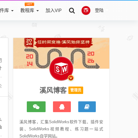
件库
教程库
加入VIP
登陆
切
什
示
论
溪风博客
管理员
么
溪风博客，汇集SolidWorks软件下载、插件安
抽
装、SolidWorks视频教程、练习题一站式
风
SolidWorks自学网站。