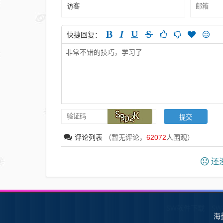
快捷回复：
评论列表
（暂无评论，
62072
人围观）
还没
SW软件下载
S
海