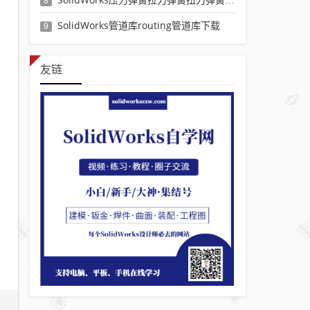
8
SolidWorks管道库routing管道库下载
9
友链