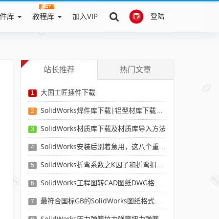
件库
教程库
加入VIP
登陆
站长推荐
热门文章
大国工匠插件下载
1
SolidWorks焊件库下载|铝型材库下载|附sw焊件库添加配置使用教程
2
SolidWorks材质库下载及材质库导入方法
3
SolidWorks安装后别着急用，这八个重要SolidWorks设置可以提高你的画图效率
4
SolidWorks折弯系数之K因子和折弯扣除表-溪风推荐
5
SolidWorks工程图转CAD图纸DWG格式映射文件无乱码可分层-溪风亲测推荐
6
最符合国标GB的SolidWorks图纸格式和图纸模板下载-溪风专用版
7
SolidWorks压力弹簧拉力弹簧扭力弹簧涡卷弹簧自动生成宏程序下载