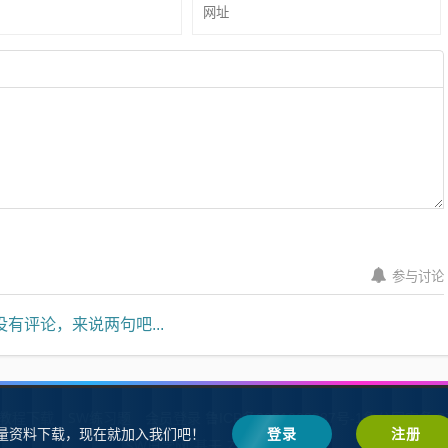
参与讨论
有评论，来说两句吧...
W教程下载
SW练习题
会员登录
鲁ICP备2021002287号-1鲁公网安备 37
量资料下载，现在就加入我们吧！
登录
注册
SW自学网
Z-BlogPHP
基于
搭建