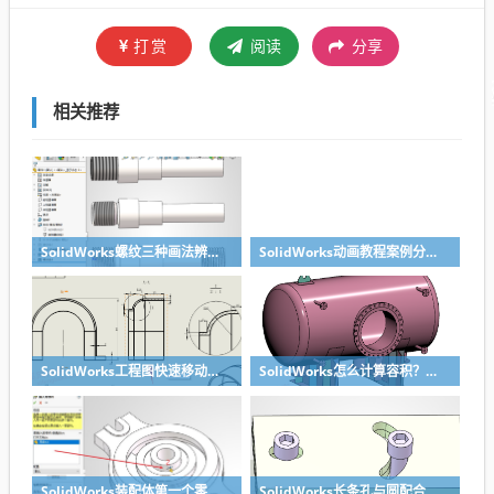
打赏
阅读
分享
相关推荐
SolidWorks螺纹三种画法辨析异同：装饰螺纹线、螺柱向导、螺纹特征
SolidWorks动画教程案例分享之圆管分料动画，重力自然滑落
SolidWorks工程图快速移动视图位置技巧，溪风实战分享
SolidWorks怎么计算容积？容器的体积？
SolidWorks装配体第一个零件怎么固定到中心原点？90%的人一开始就做错了
SolidWorks长条孔与圆配合，槽口与圆配合超快方法