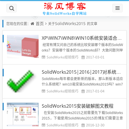
首页
SolidWorks2015
您现在的位置：
关于
的文章
XP\WIN7\WIN8\WIN10系统安装适合哪个版本SolidWorks好？
经常有博又问自己的系统比较安装哪个版本的SolidW
orks？安装哪个版本的SolidWorks好？大致问题列举
如下：电脑系统是xp系统，适合安装SolidWorks哪个
SolidWorks经验技巧
2017-03-01
版本？安装哪个版本SolidWorks比较好？电脑系统是
win7系统，适合安装SolidWorks哪个版本？安装哪个
SolidWorks2015|2016|2017对系统环境的要求是什么？
版...
SolidWorks每年都会更新新的版本，那么新版本适应
什么系统呢？win10能安装SolidWorks2015吗？win7
能安装SolidWorks2016吗？xp系统能安装SolidWork
SolidWorks经验技巧
2017-01-04
s2015吗？面对这些问题，溪风博客收集SolidWorks
官网的配置要求信息进行公布如下：此信息用于确
SolidWorks2015安装破解图文教程
保...
在安装SolidWorks2015之前需要先下载SolidWorks
2015，下载使用SolidWorks2015的博友们需要注意
了：SolidWorks是一款专业的机械产品设计软件，他
SolidWorks经验技巧
2016-12-30