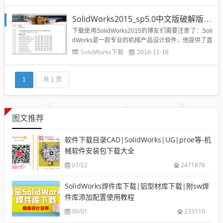
提供了直观的用户界面和良好的性能，可以帮助广泛
应用于设计、工程、制造和产品数据管理等领域，...
SolidWorks2015_sp5.0中文版破解版下载含序列号
下载使用SolidWorks2015的博友们需要注意了：Soli
dWorks是一款专业的机械产品设计软件，他提供了直
观的用户界面和良好的性能，可以帮助广泛应用于设
SolidWorks下载
2016-11-18
计、工程、制造和产品数据管理等领域，SolidWorks
2015不再发布32位版本，仅适用于64位操作系统，
内置了多国语言，当然也包括简...
1
共 1 页
图文推荐
软件下载目录CAD|SolidWorks|UG|proe等-机
械软件安装包下载大全
07/22
2471878
SolidWorks焊件库下载|铝型材库下载|附sw焊
件库添加配置使用教程
06/01
233110