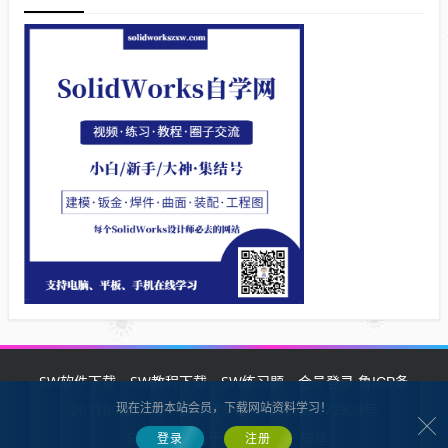
SW软件下载
SW教程下载
SW练习题
会员登录
鲁ICP备
现在注册本站会员，下载网站资料学习！
2021002287号-1鲁公网安备 37132902372928号
SW自学网
Z-BlogPHP
基于
搭建
登录
注册