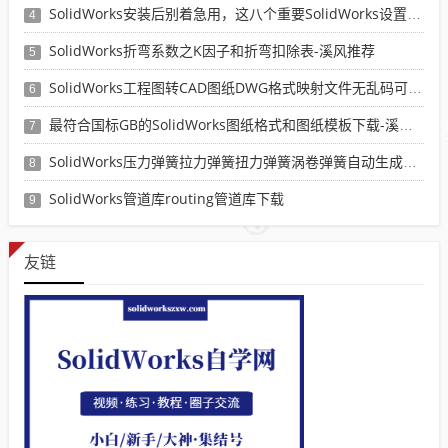
SolidWorks安装后别着急用，这八个重要SolidWorks设置可以提高你的画图效率
4
SolidWorks折弯系数之K因子和折弯扣除表-溪风推荐
5
SolidWorks工程图转CAD图纸DWG格式映射文件无乱码可分层-溪风亲测推荐
6
最符合国标GB的SolidWorks图纸格式和图纸模板下载-溪风专用版
7
SolidWorks压力弹簧拉力弹簧扭力弹簧涡卷弹簧自动生成宏程序下载
8
SolidWorks管道库routing管道库下载
9
友链