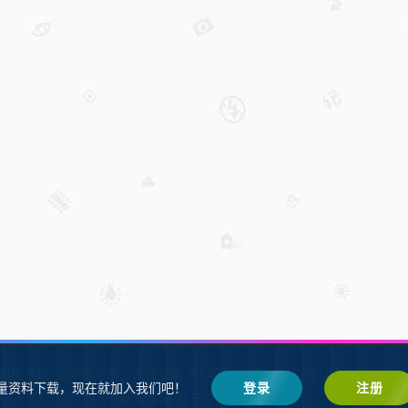
W教程下载
SW练习题
会员登录
鲁ICP备2021002287号-1鲁公网安备 37
量资料下载，现在就加入我们吧！
登录
注册
SW自学网
Z-BlogPHP
基于
搭建