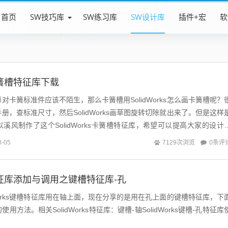
首页
SW技巧库
SW练习库
SW设计库
插件+宏
软
s卡簧槽特征库下载
对卡簧标准件应该不陌生，那么卡簧槽用SolidWorks怎么画卡簧槽呢？
册，查标准尺寸，然后SolidWorks画草图旋转切除就出来了。但是这样
溪风制作了这个SolidWorks卡簧槽特征库，希望可以提高大家的设计
0条评
8-05
7129次浏览
ks特征库添加与调用之键槽特征库-孔
dWorks键槽特征库用在轴上面，现在分享的是用在孔上面的键槽特征库，下
方法。相关SolidWorks特征库：键槽-轴SolidWorks键槽-孔特征库