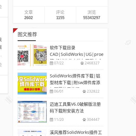
论
文章
评论
浏览
2602
1155
55343297
图文推荐
我
械
软件下载目录
CAD|SolidWorks|UG|proe
，
等-机械软件安装包下载大全
07/22
2468327
论
SolidWorks焊件库下载|铝
型材库下载|附sw焊件库添
加配置使用教程
06/01
232822
迈迪工具集V6.0破解版注册
码下载附安装方法
11/20
304447
溪风推荐SolidWorks插件工