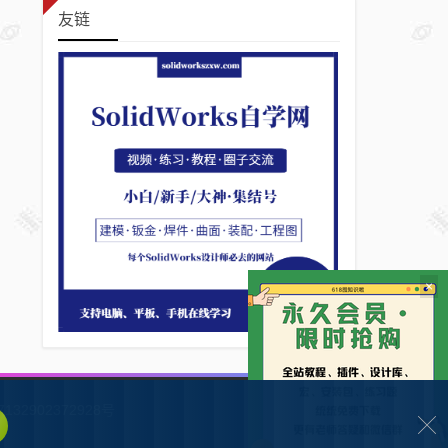
友链
×
132902372928号