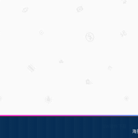
SW软件下载
S
海