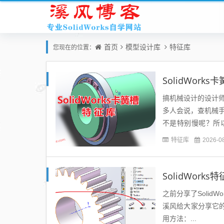
首页
模型设计库
特征库
您现在的位置：
SolidWork
搞机械设计的设计师
多人会说，查机械手
不是特别慢呢？所以
率。...
特征库
2026-0
SolidWor
之前分享了Soli
溪风给大家分享它的使用
用方法：...