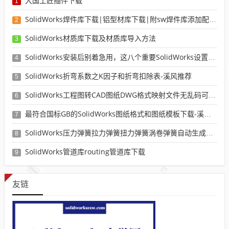
大国工匠插件下载
1
SolidWorks焊件库下载|铝型材库下载|附sw焊件库添加配置使用教程
2
SolidWorks材质库下载及材质库导入方法
3
SolidWorks安装后别着急用，这八个重要SolidWorks设置可以提高你的画图效率
4
SolidWorks折弯系数之K因子和折弯扣除表-溪风推荐
5
SolidWorks工程图转CAD图纸DWG格式映射文件无乱码可分层-溪风亲测推荐
6
最符合国标GB的SolidWorks图纸格式和图纸模板下载-溪风专用版
7
SolidWorks压力弹簧拉力弹簧扭力弹簧涡卷弹簧自动生成宏程序下载
8
SolidWorks管道库routing管道库下载
9
友链