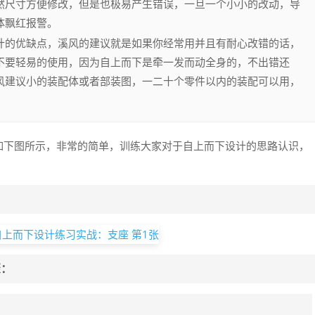
然尺寸方便修改，但是也极易产生错误，一旦一个小小的改动，导
配体飘红报警。
而下设计的优缺点，溪风的建议就是如果你经常用并且有耐心改错的话，
不要轻易的使用，因为自上而下是牵一发而动全身的，不出错还
风建议小的装配体或者部装图，一二十个零件以内的装配可以用，
计案例如下图所示，非常的简单，训练大家对于自上而下设计的思路认识，
：
骤：