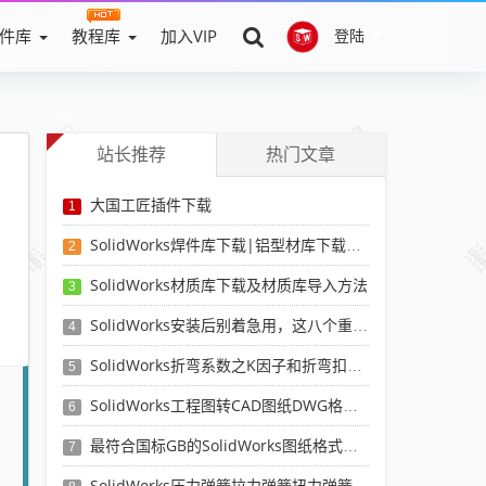
件库
教程库
加入VIP
登陆
站长推荐
热门文章
大国工匠插件下载
1
SolidWorks焊件库下载|铝型材库下载|附sw焊件库添加配置使用教程
2
SolidWorks材质库下载及材质库导入方法
3
SolidWorks安装后别着急用，这八个重要SolidWorks设置可以提高你的画图效率
4
SolidWorks折弯系数之K因子和折弯扣除表-溪风推荐
5
SolidWorks工程图转CAD图纸DWG格式映射文件无乱码可分层-溪风亲测推荐
6
最符合国标GB的SolidWorks图纸格式和图纸模板下载-溪风专用版
7
SolidWorks压力弹簧拉力弹簧扭力弹簧涡卷弹簧自动生成宏程序下载