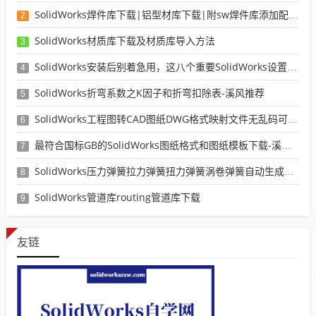
SolidWorks焊件库下载|铝型材库下载|附sw焊件库添加配置使用教程
2
SolidWorks材质库下载及材质库导入方法
3
SolidWorks安装后别着急用，这八个重要SolidWorks设置可以提高你的画图效率
4
SolidWorks折弯系数之K因子和折弯扣除表-溪风推荐
5
SolidWorks工程图转CAD图纸DWG格式映射文件无乱码可分层-溪风亲测推荐
6
最符合国标GB的SolidWorks图纸格式和图纸模板下载-溪风专用版
7
SolidWorks压力弹簧拉力弹簧扭力弹簧涡卷弹簧自动生成宏程序下载
8
SolidWorks管道库routing管道库下载
9
友链