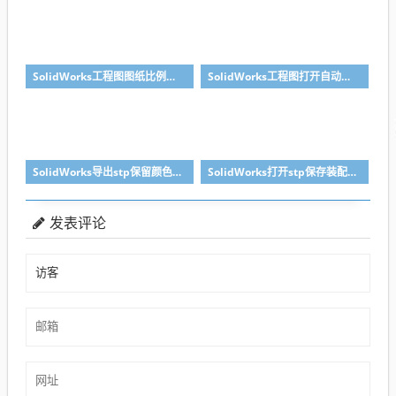
SolidWorks工程图图纸比例修改快速方法
SolidWorks工程图打开自动全屏方法
SolidWorks导出stp保留颜色的关键两点要做到
SolidWorks打开stp保存装配体子零件没有保存怎么办？
发表评论