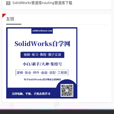
SolidWorks管道库routing管道库下载
9
友链