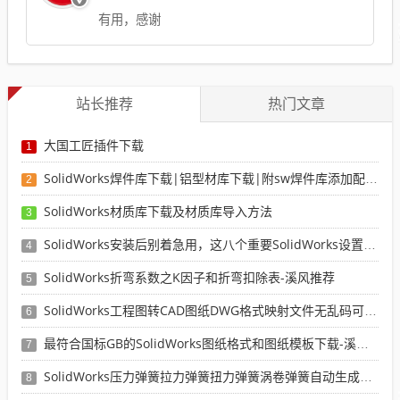
有用，感谢
站长推荐
热门文章
大国工匠插件下载
1
SolidWorks焊件库下载|铝型材库下载|附sw焊件库添加配置使用教程
2
SolidWorks材质库下载及材质库导入方法
3
SolidWorks安装后别着急用，这八个重要SolidWorks设置可以提高你的画图效率
4
SolidWorks折弯系数之K因子和折弯扣除表-溪风推荐
5
SolidWorks工程图转CAD图纸DWG格式映射文件无乱码可分层-溪风亲测推荐
6
最符合国标GB的SolidWorks图纸格式和图纸模板下载-溪风专用版
7
SolidWorks压力弹簧拉力弹簧扭力弹簧涡卷弹簧自动生成宏程序下载
8