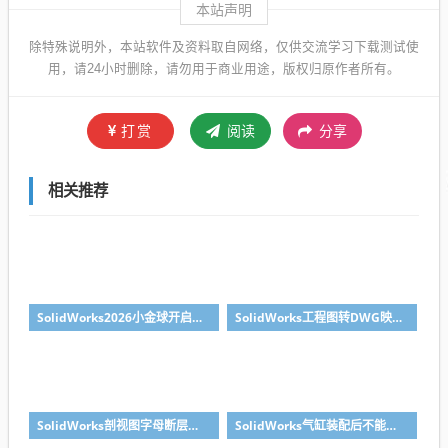
本站声明
除特殊说明外，本站软件及资料取自网络，仅供交流学习下载测试使
用，请24小时删除，请勿用于商业用途，版权归原作者所有。
打赏
阅读
分享
相关推荐
SolidWorks2026小金球开启方法realview功能开启
SolidWorks工程图转DWG映射文件制作方法
SolidWorks剖视图字母断层无需手动修改，设置一下就好
SolidWorks气缸装配后不能移动？溪风给你解决方法