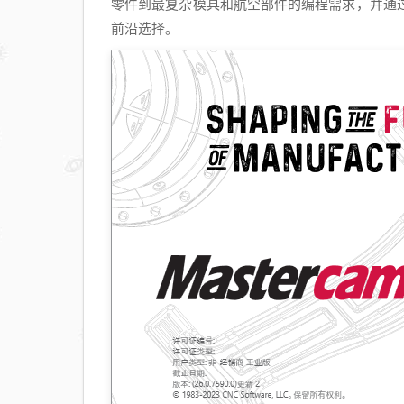
零件到最复杂模具和航空部件的编程需求，并通
前沿选择。