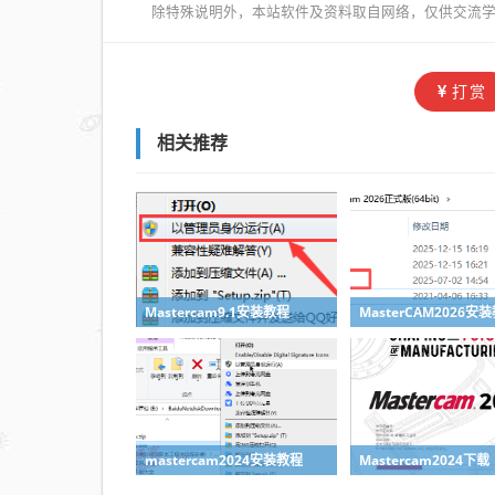
除特殊说明外，本站软件及资料取自网络，仅供交流学
打赏
相关推荐
Mastercam9.1安装教程
MasterCAM2026安
mastercam2024安装教程
Mastercam2024下载