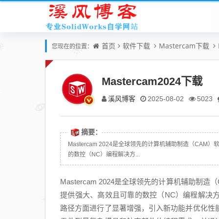
首页
软件下载
Mastercam下载
您现在的位置：
Mastercam2024下载
溪风博客
2025-08-02
5023
摘要：
Mastercam 2024是全球领先的计算机辅助制造（CAM）
的数控（NC）编程解决方...
Mastercam 2024是全球领先的计算机辅助制造（
提供强大、高效且可靠的数控（NC）编程解决
路径方面进行了显著增强，引入新功能并优化性