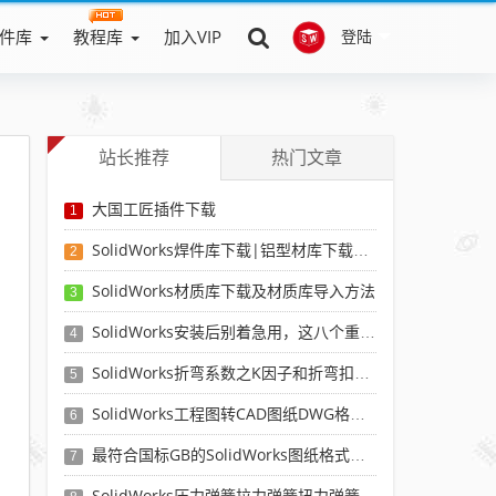
件库
教程库
加入VIP
登陆
站长推荐
热门文章
大国工匠插件下载
1
SolidWorks焊件库下载|铝型材库下载|附sw焊件库添加配置使用教程
2
SolidWorks材质库下载及材质库导入方法
3
SolidWorks安装后别着急用，这八个重要SolidWorks设置可以提高你的画图效率
4
SolidWorks折弯系数之K因子和折弯扣除表-溪风推荐
5
SolidWorks工程图转CAD图纸DWG格式映射文件无乱码可分层-溪风亲测推荐
6
最符合国标GB的SolidWorks图纸格式和图纸模板下载-溪风专用版
7
SolidWorks压力弹簧拉力弹簧扭力弹簧涡卷弹簧自动生成宏程序下载