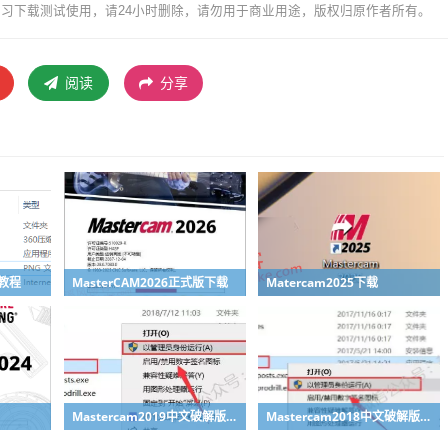
习下载测试使用，请24小时删除，请勿用于商业用途，版权归原作者所有。
阅读
分享
装教程
MasterCAM2026正式版下载
Matercam2025下载
Mastercam2019中文破解版下载附安装教程-亲测可用9
Mastercam2018中文破解版下载附安装教程-亲测可用