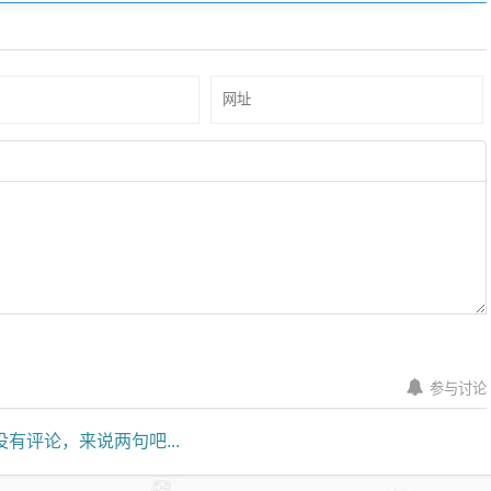
参与讨论
有评论，来说两句吧...