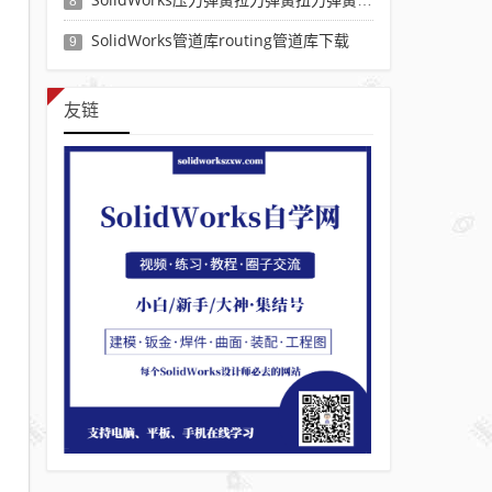
8
SolidWorks管道库routing管道库下载
9
友链