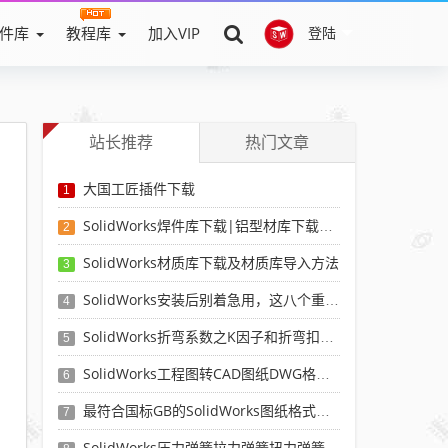
件库
教程库
加入VIP
登陆
站长推荐
热门文章
大国工匠插件下载
1
SolidWorks焊件库下载|铝型材库下载|附sw焊件库添加配置使用教程
2
SolidWorks材质库下载及材质库导入方法
3
SolidWorks安装后别着急用，这八个重要SolidWorks设置可以提高你的画图效率
4
SolidWorks折弯系数之K因子和折弯扣除表-溪风推荐
5
SolidWorks工程图转CAD图纸DWG格式映射文件无乱码可分层-溪风亲测推荐
6
最符合国标GB的SolidWorks图纸格式和图纸模板下载-溪风专用版
7
SolidWorks压力弹簧拉力弹簧扭力弹簧涡卷弹簧自动生成宏程序下载