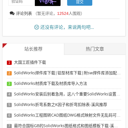
评论列表
（暂无评论，
12524
人围观）
还没有评论，来说两句吧...
站长推荐
热门文章
大国工匠插件下载
1
SolidWorks焊件库下载|铝型材库下载|附sw焊件库添加配置使用教程
2
SolidWorks材质库下载及材质库导入方法
3
SolidWorks安装后别着急用，这八个重要SolidWorks设置可以提高你的画图效率
4
SolidWorks折弯系数之K因子和折弯扣除表-溪风推荐
5
SolidWorks工程图转CAD图纸DWG格式映射文件无乱码可分层-溪风亲测推荐
6
最符合国标GB的SolidWorks图纸格式和图纸模板下载-溪风专用版
7