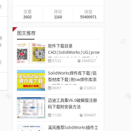
论
文章
评论
浏览
2602
1160
55400971
图文推荐
削
年
软件下载目录
CAD|SolidWorks|UG|proe
等-机械软件安装包下载大全
07/22
2468327
论
SolidWorks焊件库下载|铝
型材库下载|附sw焊件库添
加配置使用教程
06/01
232822
迈迪工具集V6.0破解版注册
码下载附安装方法
11/20
304447
溪风推荐SolidWorks插件工