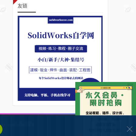
友链
×
132902372928号