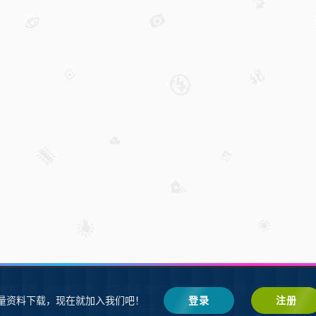
W教程下载
SW练习题
会员登录
鲁ICP备2021002287号-1鲁公网安备 37
量资料下载，现在就加入我们吧！
登录
注册
SW自学网
Z-BlogPHP
基于
搭建