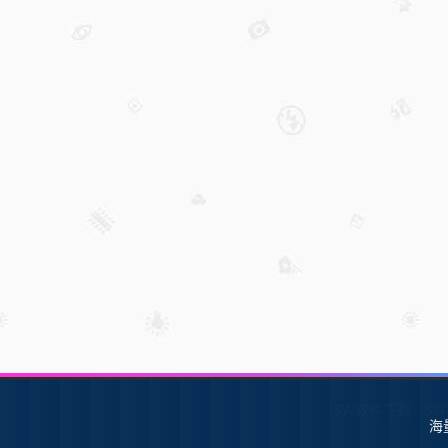
SW软件下载
S
海