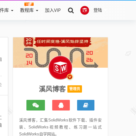
件库
教程库
加入VIP
登陆
四
：
学
论
溪风博客
管理员
工
溪风博客，汇集SolidWorks软件下载、插件安
编
装、SolidWorks视频教程、练习题一站式
SolidWorks自学网站。