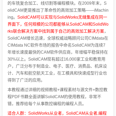
的车铣复合加工、线切割等编程模块。在2009年末，S
olidCAM更是推出了革命性的高效加工策略——iMachin
ing。
SolidCAM可以实现与SolidWorks无缝集成在同一
界面下，任何规模的公司都能够从SolidCAM和SolidWo
rks联合解决方案中找到属于自己的高效加工解决方案
，
SolidCAM增长迅速，全球权威战略顾问公司CIMdata在
CIMdata NC软件市场的报告中命名SolidCAM为连续7
年增长速度最快的CAM软件供应商，年增幅平稳保持在
30%以上。SolidCAM现有超过16,000家工业和教育用
户，广泛分布于制造业、电子、医疗、消费品、机床设
计、汽车和航空航天工业，在工模具和快速成型行业也
得到了广泛的应用。
本教程通过详细的视频教程+课程素材与源文件+数控教
程PDF书籍全面讲解SolidCAM的使用教程，非常不
错，推荐给每个从事数控编程的编程人员。
适合人群：SolidWorks从业者，SolidCAM从业者,编程