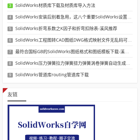
SolidWorks材质库下载及材质库导入方法
3
SolidWorks安装后别着急用，这八个重要SolidWorks设置可以提高你的画图效率
4
SolidWorks折弯系数之K因子和折弯扣除表-溪风推荐
5
SolidWorks工程图转CAD图纸DWG格式映射文件无乱码可分层-溪风亲测推荐
6
最符合国标GB的SolidWorks图纸格式和图纸模板下载-溪风专用版
7
SolidWorks压力弹簧拉力弹簧扭力弹簧涡卷弹簧自动生成宏程序下载
8
SolidWorks管道库routing管道库下载
9
友链