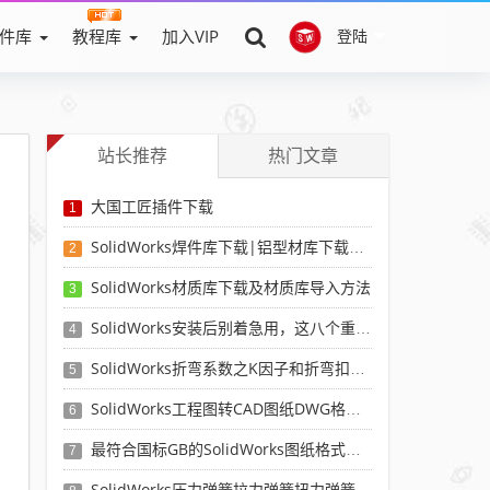
件库
教程库
加入VIP
登陆
站长推荐
热门文章
大国工匠插件下载
1
SolidWorks焊件库下载|铝型材库下载|附sw焊件库添加配置使用教程
2
SolidWorks材质库下载及材质库导入方法
3
SolidWorks安装后别着急用，这八个重要SolidWorks设置可以提高你的画图效率
4
SolidWorks折弯系数之K因子和折弯扣除表-溪风推荐
5
SolidWorks工程图转CAD图纸DWG格式映射文件无乱码可分层-溪风亲测推荐
6
最符合国标GB的SolidWorks图纸格式和图纸模板下载-溪风专用版
7
SolidWorks压力弹簧拉力弹簧扭力弹簧涡卷弹簧自动生成宏程序下载