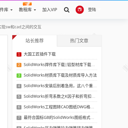
件库
教程库
加入VIP
登陆
实现sw和cad之间的交互
站长推荐
热门文章
大国工匠插件下载
1
SolidWorks焊件库下载|铝型材库下载|附sw焊件库添加配置使用教程
2
SolidWorks材质库下载及材质库导入方法
3
SolidWorks安装后别着急用，这八个重要SolidWorks设置可以提高你的画图效率
4
SolidWorks折弯系数之K因子和折弯扣除表-溪风推荐
5
SolidWorks工程图转CAD图纸DWG格式映射文件无乱码可分层-溪风亲测推荐
6
最符合国标GB的SolidWorks图纸格式和图纸模板下载-溪风专用版
7
SolidWorks压力弹簧拉力弹簧扭力弹簧涡卷弹簧自动生成宏程序下载