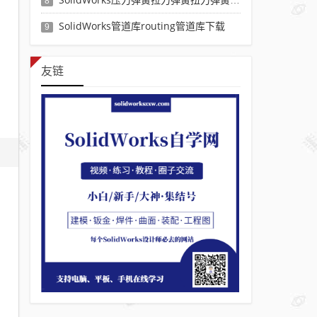
8
SolidWorks管道库routing管道库下载
9
友链