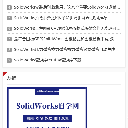
SolidWorks安装后别着急用，这八个重要SolidWorks设置可以提高你的画图效率
4
SolidWorks折弯系数之K因子和折弯扣除表-溪风推荐
5
SolidWorks工程图转CAD图纸DWG格式映射文件无乱码可分层-溪风亲测推荐
6
最符合国标GB的SolidWorks图纸格式和图纸模板下载-溪风专用版
7
SolidWorks压力弹簧拉力弹簧扭力弹簧涡卷弹簧自动生成宏程序下载
8
SolidWorks管道库routing管道库下载
9
友链