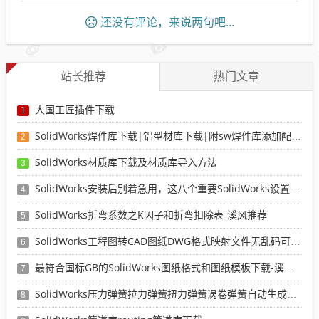
还没有评论，来说两句吧...
站长推荐
热门文章
大国工匠插件下载
1
SolidWorks焊件库下载|铝型材库下载|附sw焊件库添加配置使用教程
2
SolidWorks材质库下载及材质库导入方法
3
SolidWorks安装后别着急用，这八个重要SolidWorks设置可以提高你的画图效率
4
SolidWorks折弯系数之K因子和折弯扣除表-溪风推荐
5
SolidWorks工程图转CAD图纸DWG格式映射文件无乱码可分层-溪风亲测推荐
6
最符合国标GB的SolidWorks图纸格式和图纸模板下载-溪风专用版
7
SolidWorks压力弹簧拉力弹簧扭力弹簧涡卷弹簧自动生成宏程序下载
8