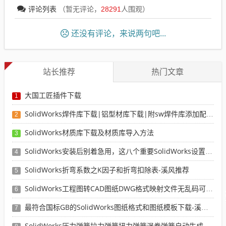
评论列表
（暂无评论，
28291
人围观）
还没有评论，来说两句吧...
站长推荐
热门文章
大国工匠插件下载
1
SolidWorks焊件库下载|铝型材库下载|附sw焊件库添加配置使用教程
2
SolidWorks材质库下载及材质库导入方法
3
SolidWorks安装后别着急用，这八个重要SolidWorks设置可以提高你的画图效率
4
SolidWorks折弯系数之K因子和折弯扣除表-溪风推荐
5
SolidWorks工程图转CAD图纸DWG格式映射文件无乱码可分层-溪风亲测推荐
6
最符合国标GB的SolidWorks图纸格式和图纸模板下载-溪风专用版
7
SolidWorks压力弹簧拉力弹簧扭力弹簧涡卷弹簧自动生成宏程序下载