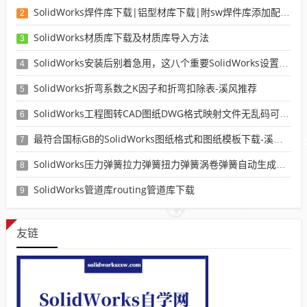
SolidWorks焊件库下载|铝型材库下载|附sw焊件库添加配置使用教程
2
SolidWorks材质库下载及材质库导入方法
3
SolidWorks安装后别着急用，这八个重要SolidWorks设置可以提高你的画图效率
4
SolidWorks折弯系数之K因子和折弯扣除表-溪风推荐
5
SolidWorks工程图转CAD图纸DWG格式映射文件无乱码可分层-溪风亲测推荐
6
最符合国标GB的SolidWorks图纸格式和图纸模板下载-溪风专用版
7
SolidWorks压力弹簧拉力弹簧扭力弹簧涡卷弹簧自动生成宏程序下载
8
SolidWorks管道库routing管道库下载
9
友链