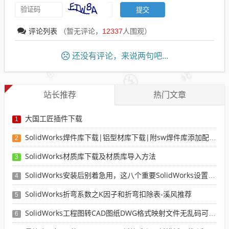
评论列表
（暂无评论，
12337
人围观）
还没有评论，来说两句吧...
站长推荐
热门文章
大国工匠插件下载
1
SolidWorks焊件库下载|铝型材库下载|附sw焊件库添加配置使用教程
2
SolidWorks材质库下载及材质库导入方法
3
SolidWorks安装后别着急用，这八个重要SolidWorks设置可以提高你的画图效率
4
SolidWorks折弯系数之K因子和折弯扣除表-溪风推荐
5
SolidWorks工程图转CAD图纸DWG格式映射文件无乱码可分层-溪风亲测推荐
6