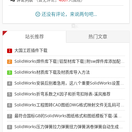
评论列表
（暂无评论，
4807
人围观）
还没有评论，来说两句吧...
站长推荐
热门文章
大国工匠插件下载
1
SolidWorks焊件库下载|铝型材库下载|附sw焊件库添加配置使用教程
2
SolidWorks材质库下载及材质库导入方法
3
SolidWorks安装后别着急用，这八个重要SolidWorks设置可以提高你的画图效率
4
SolidWorks折弯系数之K因子和折弯扣除表-溪风推荐
5
SolidWorks工程图转CAD图纸DWG格式映射文件无乱码可分层-溪风亲测推荐
6
最符合国标GB的SolidWorks图纸格式和图纸模板下载-溪风专用版
7
SolidWorks压力弹簧拉力弹簧扭力弹簧涡卷弹簧自动生成宏程序下载
8