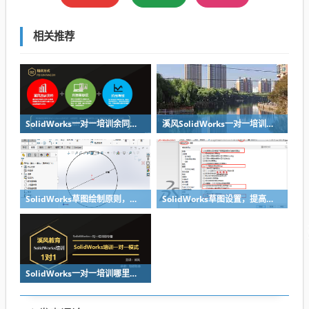
相关推荐
SolidWorks一对一培训余同学三维建模答疑回顾-溪风教育
溪风SolidWorks一对一培训：余学员草图模块答疑（一）
SolidWorks草图绘制原则，养成良好的绘图习惯
SolidWorks草图设置，提高建模效率-溪风SolidWorks一对一培训资料
SolidWorks一对一培训哪里好？看溪风教育领导品牌