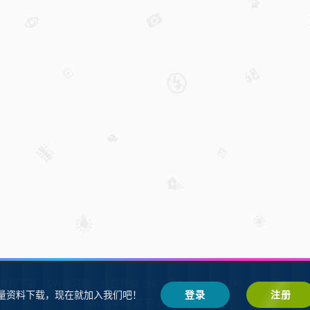
W教程下载
SW练习题
会员登录
鲁ICP备2021002287号-1鲁公网安备 37
量资料下载，现在就加入我们吧！
登录
注册
SW自学网
Z-BlogPHP
基于
搭建