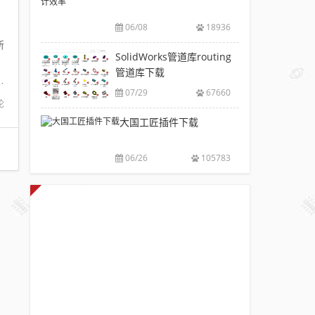
V6.0
风
包
下
破
推
下
06/08
18936
载|
解
荐
载
所
附
版
SolidWorks
SolidWorks管道库routing
大
sw
。
注
插
管道库下载
全
焊
册
的
件
件
07/29
67660
码
工
论
库
下
具
大国工匠插件下载
添
载
箱
加
附
自
配
安
06/26
105783
动
置
装
出
使
方
图，
用
法
提
教
高
程
设
计
效
率