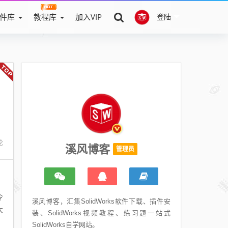
件库
教程库
加入VIP
登陆
论
溪风博客
管理员
令
溪风博客，汇集SolidWorks软件下载、插件安
大
装、SolidWorks视频教程、练习题一站式
SolidWorks自学网站。