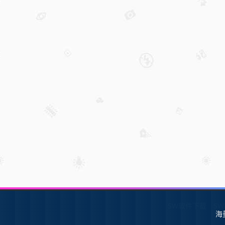
SW软件下载
S
海