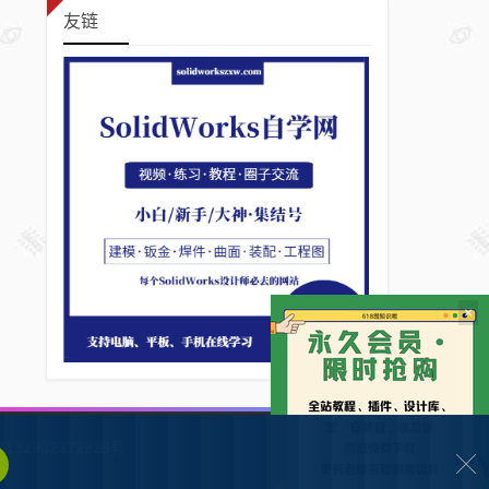
友链
×
132902372928号