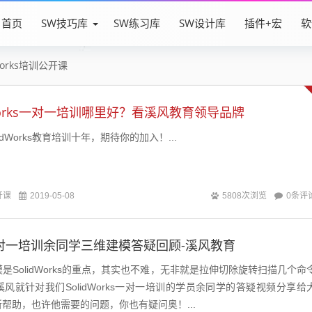
首页
SW技巧库
SW练习库
SW设计库
插件+宏
软
dWorks培训公开课
dWorks一对一培训哪里好？看溪风教育领导品牌
dWorks教育培训十年，期待你的加入！...
开课
0条评
2019-05-08
5808次浏览
ks一对一培训余同学三维建模答疑回顾-溪风教育
三维建模是SolidWorks的重点，其实也不难，无非就是拉伸切除旋转扫描几个命
风就针对我们SolidWorks一对一培训的学员余同学的答疑视频分享给
帮助，也许他需要的问题，你也有疑问奥！...