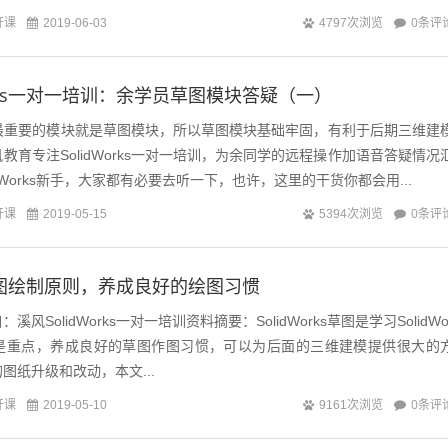
开课
0条评
2019-06-03
4797次浏览
orks一对一培训：余学员草图模块答疑（一）
s最基础最重要的模块就是草图模块，所以草图模块基础牢固，有利于后期三维建
教育专注SolidWorks一对一培训，为余同学的远程操作加语音答疑情况
为SolidWorks新手，大家都有必要去听一下，也许，这里的干货你都会用...
开课
0条评
2019-05-15
5394次浏览
ks草图绘制原则，养成良好的绘图习惯
SolidWorks一对一培训资料摘要：SolidWorks草图是学习SolidWo
也是重点，养成良好的草图作图习惯，可以为后面的三维建模提供很大的
图纸升级和改动，本文...
开课
0条评
2019-05-10
9161次浏览