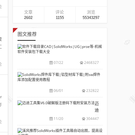
论
文章
评论
浏览
2602
1155
55343297
图文推荐
模
汇
软
件
下
07/22
2468327
论
载
目
SolidWorks
录
焊
CAD|SolidWork
件
06/01
232822
等-
库
r
机
下
迈
方
械
载|
迪
软
铝
工
11/20
304447
件
型
论
具
安
材
集
溪
装
库