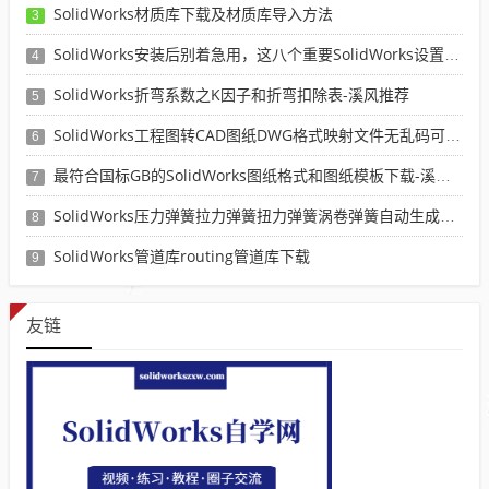
SolidWorks材质库下载及材质库导入方法
3
SolidWorks安装后别着急用，这八个重要SolidWorks设置可以提高你的画图效率
4
SolidWorks折弯系数之K因子和折弯扣除表-溪风推荐
5
SolidWorks工程图转CAD图纸DWG格式映射文件无乱码可分层-溪风亲测推荐
6
最符合国标GB的SolidWorks图纸格式和图纸模板下载-溪风专用版
7
SolidWorks压力弹簧拉力弹簧扭力弹簧涡卷弹簧自动生成宏程序下载
8
SolidWorks管道库routing管道库下载
9
友链