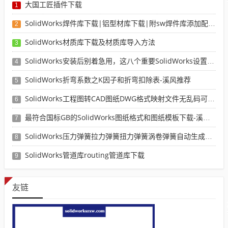
大国工匠插件下载
1
SolidWorks焊件库下载|铝型材库下载|附sw焊件库添加配置使用教程
2
SolidWorks材质库下载及材质库导入方法
3
SolidWorks安装后别着急用，这八个重要SolidWorks设置可以提高你的画图效率
4
SolidWorks折弯系数之K因子和折弯扣除表-溪风推荐
5
SolidWorks工程图转CAD图纸DWG格式映射文件无乱码可分层-溪风亲测推荐
6
最符合国标GB的SolidWorks图纸格式和图纸模板下载-溪风专用版
7
SolidWorks压力弹簧拉力弹簧扭力弹簧涡卷弹簧自动生成宏程序下载
8
SolidWorks管道库routing管道库下载
9
友链