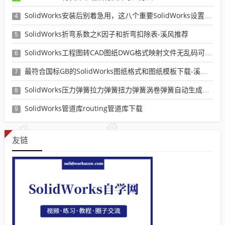
SolidWorks安装后别着急用，这八个重要SolidWorks设置可以提高你的画图效率
4
SolidWorks折弯系数之K因子和折弯扣除表-溪风推荐
5
SolidWorks工程图转CAD图纸DWG格式映射文件无乱码可分层-溪风亲测推荐
6
最符合国标GB的SolidWorks图纸格式和图纸模板下载-溪风专用版
7
SolidWorks压力弹簧拉力弹簧扭力弹簧涡卷弹簧自动生成宏程序下载
8
SolidWorks管道库routing管道库下载
9
友链