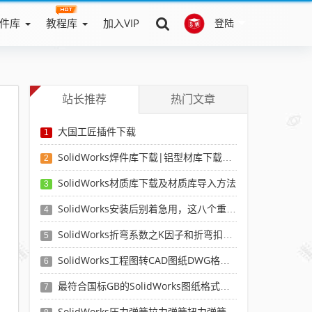
件库
教程库
加入VIP
登陆
站长推荐
热门文章
大国工匠插件下载
1
SolidWorks焊件库下载|铝型材库下载|附sw焊件库添加配置使用教程
2
SolidWorks材质库下载及材质库导入方法
3
SolidWorks安装后别着急用，这八个重要SolidWorks设置可以提高你的画图效率
4
SolidWorks折弯系数之K因子和折弯扣除表-溪风推荐
5
SolidWorks工程图转CAD图纸DWG格式映射文件无乱码可分层-溪风亲测推荐
6
最符合国标GB的SolidWorks图纸格式和图纸模板下载-溪风专用版
7
SolidWorks压力弹簧拉力弹簧扭力弹簧涡卷弹簧自动生成宏程序下载