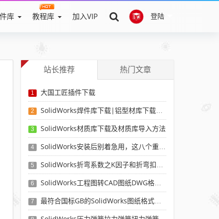
件库
教程库
加入VIP
登陆
站长推荐
热门文章
大国工匠插件下载
1
SolidWorks焊件库下载|铝型材库下载|附sw焊件库添加配置使用教程
2
SolidWorks材质库下载及材质库导入方法
3
SolidWorks安装后别着急用，这八个重要SolidWorks设置可以提高你的画图效率
4
SolidWorks折弯系数之K因子和折弯扣除表-溪风推荐
5
SolidWorks工程图转CAD图纸DWG格式映射文件无乱码可分层-溪风亲测推荐
6
最符合国标GB的SolidWorks图纸格式和图纸模板下载-溪风专用版
7
SolidWorks压力弹簧拉力弹簧扭力弹簧涡卷弹簧自动生成宏程序下载