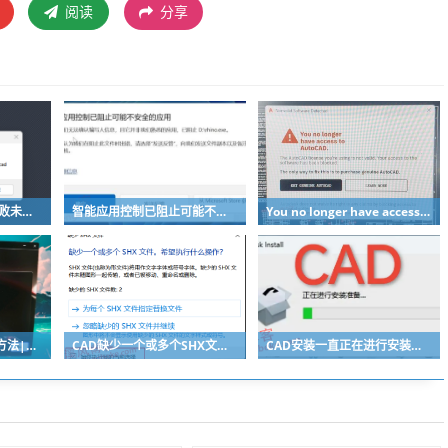
阅读
分享
CAD加载自定义文件失败未找到acad解决方法
智能应用控制已阻止可能不安全的应用
You no longer have access to AutoCAD弹窗错误解决方法
CAD安装103错误解决方法|亲测有效
CAD缺少一个或多个SHX文件弹窗不见了如何重新弹出显示？
CAD安装一直正在进行安装准备然后闪退没有安装界面怎么办？