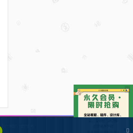
×
132902372928号