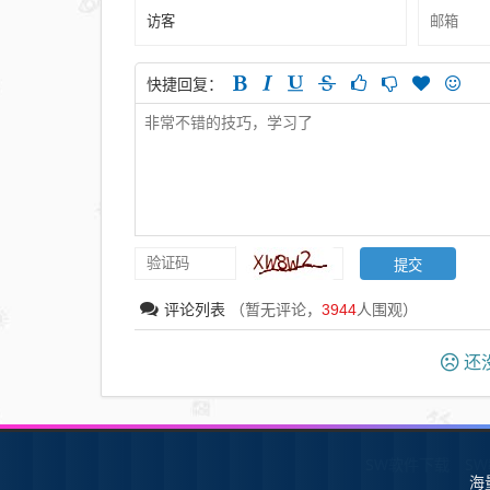
快捷回复：
评论列表
（暂无评论，
3944
人围观）
还没
SW软件下载
S
海