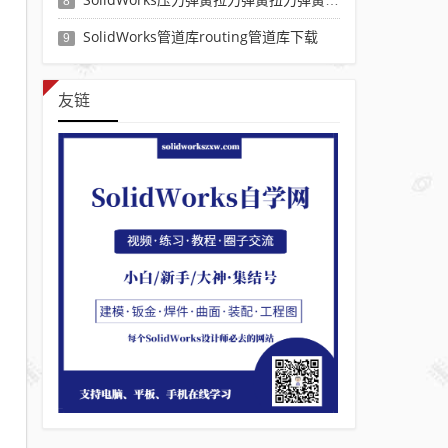
8
SolidWorks管道库routing管道库下载
9
友链