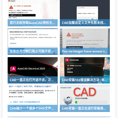
您已无权存取AutoCAD授权无效如何解决？
CAD加载自定义文件失败未找到acad解决方法
智能应用控制已阻止可能不安全的应用
You no longer have access to AutoCAD弹窗错误解决方法
CAD一直正在打开进不去，正在加载插件...wd_dlg.arx
CAD安装103错误解决方法|亲测有效
CAD缺少一个或多个SHX文件弹窗不见了如何重新弹出显示？
CAD安装一直正在进行安装准备然后闪退没有安装界面怎么办？