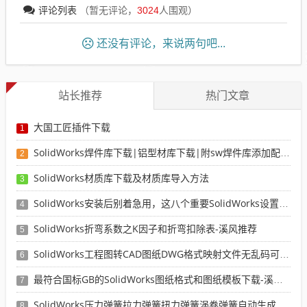
评论列表
（暂无评论，
3024
人围观）
还没有评论，来说两句吧...
站长推荐
热门文章
大国工匠插件下载
1
SolidWorks焊件库下载|铝型材库下载|附sw焊件库添加配置使用教程
2
SolidWorks材质库下载及材质库导入方法
3
SolidWorks安装后别着急用，这八个重要SolidWorks设置可以提高你的画图效率
4
SolidWorks折弯系数之K因子和折弯扣除表-溪风推荐
5
SolidWorks工程图转CAD图纸DWG格式映射文件无乱码可分层-溪风亲测推荐
6
最符合国标GB的SolidWorks图纸格式和图纸模板下载-溪风专用版
7
SolidWorks压力弹簧拉力弹簧扭力弹簧涡卷弹簧自动生成宏程序下载
8