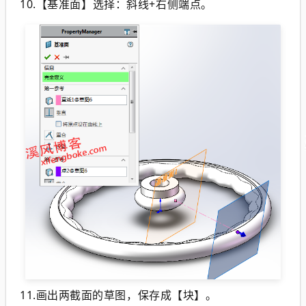
10.
【基准面】选择：斜线+右侧端点。
11.画出两截面的草图，保存成【块】。