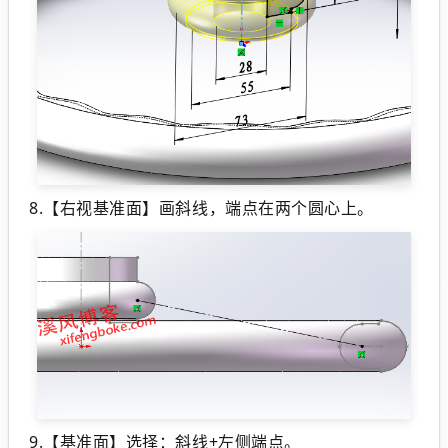
8.【右视基准面】画斜线，端点在两个圆心上。
9.【基准面】选择：斜线+左侧端点。