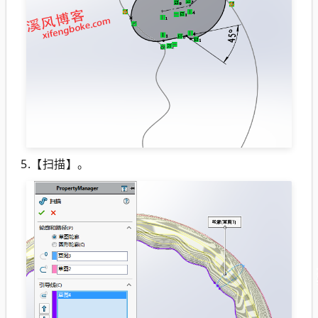
5.【扫描】。