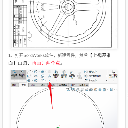
【上视基准
1、打开SolidWorks软件，新建零件，然后
面】画圆，
再画：两个点
。