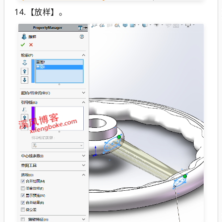
14.【放样】。