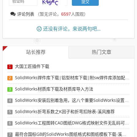
评论列表
（暂无评论，
6597
人围观）
还没有评论，来说两句吧...
站长推荐
热门文章
大国工匠插件下载
1
SolidWorks焊件库下载|铝型材库下载|附sw焊件库添加配置使用教程
2
SolidWorks材质库下载及材质库导入方法
3
SolidWorks安装后别着急用，这八个重要SolidWorks设置可以提高你的画图效率
4
SolidWorks折弯系数之K因子和折弯扣除表-溪风推荐
5
SolidWorks工程图转CAD图纸DWG格式映射文件无乱码可分层-溪风亲测推荐
6
最符合国标GB的SolidWorks图纸格式和图纸模板下载-溪风专用版
7