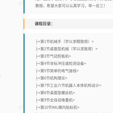
教程，希望大家可以认真学习，举一反三！
课程目录：
├<第1节机械手（学以求精致用）>
├<第2节桌面型机械（学以求致用）>
├<第3节气动剪板机>
├<第4节非标冲压或检测设备>
├<第5节简单的电气接线>
├<第6节机构理论>
├<第7节工业六节机器人本体机构设计>
├<第8节桌面型螺丝机>
├<第9节全自动堆叠机>
├<第10节IML模内贴标机>