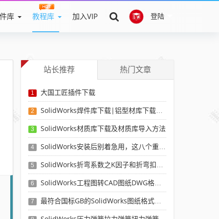
件库
教程库
加入VIP
登陆
站长推荐
热门文章
大国工匠插件下载
1
SolidWorks焊件库下载|铝型材库下载|附sw焊件库添加配置使用教程
2
SolidWorks材质库下载及材质库导入方法
3
SolidWorks安装后别着急用，这八个重要SolidWorks设置可以提高你的画图效率
4
SolidWorks折弯系数之K因子和折弯扣除表-溪风推荐
5
SolidWorks工程图转CAD图纸DWG格式映射文件无乱码可分层-溪风亲测推荐
6
最符合国标GB的SolidWorks图纸格式和图纸模板下载-溪风专用版
7
SolidWorks压力弹簧拉力弹簧扭力弹簧涡卷弹簧自动生成宏程序下载