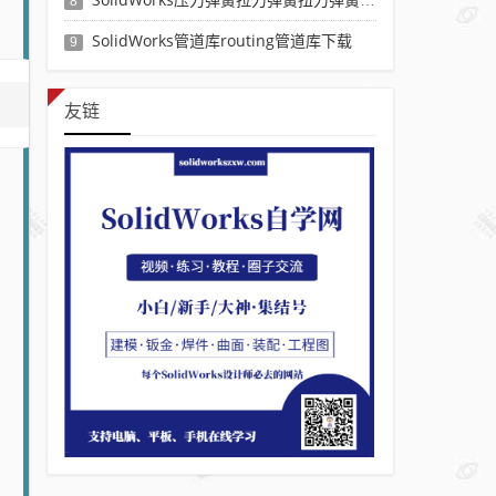
8
SolidWorks管道库routing管道库下载
9
友链